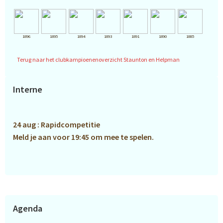
1896
1895
1894
1893
1891
1890
1885
Terug naar het clubkampioenenoverzicht Staunton en Helpman
Primaire
Interne
Sidebar
24 aug : Rapidcompetitie
Meld je aan voor 19:45 om mee te spelen.
Agenda