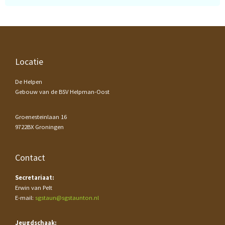
Footer
Locatie
De Helpen
Gebouw van de BSV Helpman-Oost
Groenesteinlaan 16
9722BX Groningen
Contact
Secretariaat:
Erwin van Pelt
E-mail:
sgstaun@sgstaunton.nl
Jeugdschaak: