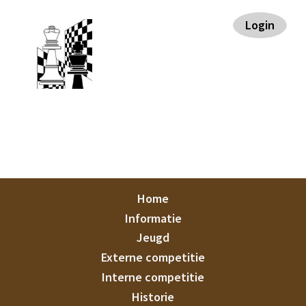
Spring
Door
Spring
Spring
Login
naar
naar
naar
naar
de
de
de
de
hoofdnavigatie
hoofd
eerste
voettekst
inhoud
sidebar
Staunton
Home
Informatie
Jeugd
Externe competitie
Interne competitie
Historie