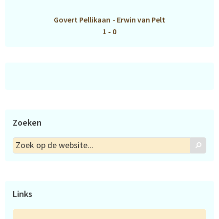
Govert Pellikaan
-
Erwin van Pelt
1 - 0
Zoeken
Zoek
Zoek
op
de
website...
Links