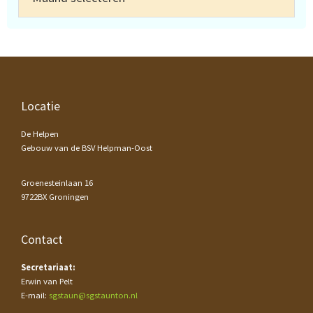
Footer
Locatie
De Helpen
Gebouw van de BSV Helpman-Oost
Groenesteinlaan 16
9722BX Groningen
Contact
Secretariaat:
Erwin van Pelt
E-mail:
sgstaun@sgstaunton.nl