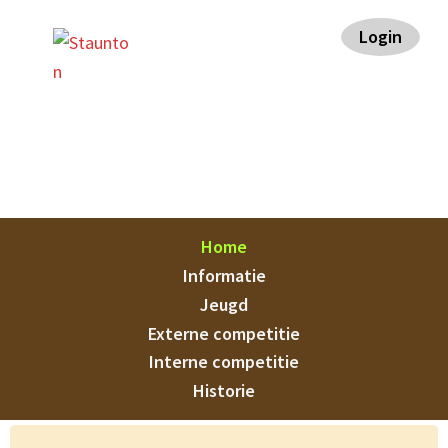
Spring
Door
Spring
Spring
Login
naar
naar
naar
naar
de
de
de
de
hoofdnavigatie
hoofd
eerste
voettekst
inhoud
sidebar
Staunton
Home
Informatie
Jeugd
Externe competitie
Interne competitie
Historie