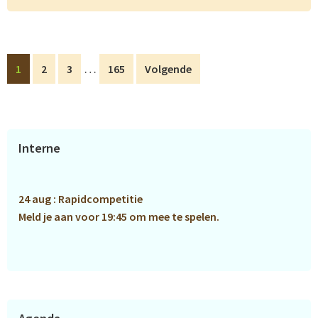
Interim
…
Pagina
Pagina
Pagina
Pagina
1
2
3
165
Volgende
pagina's
zijn
weggelaten
Primaire
Interne
Sidebar
24 aug : Rapidcompetitie
Meld je aan voor 19:45 om mee te spelen.