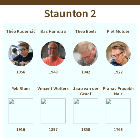
Staunton 2
Théo Kudernáč
Bas Hamstra
Theo Ebels
Piet Mulder
1956
1943
1942
1922
Yeb Blom
Vincent Wolters
Jaap van der
Pranav Prasobh
Graaf
Nair
1916
1897
1850
1768