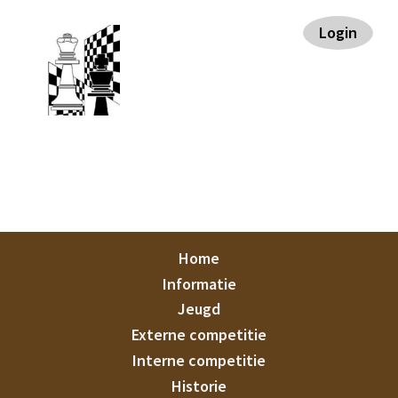
Spring
Door
Spring
Spring
Login
naar
naar
naar
naar
de
de
de
de
hoofdnavigatie
hoofd
eerste
voettekst
inhoud
sidebar
Staunton
Home
Informatie
Jeugd
Externe competitie
Interne competitie
Historie