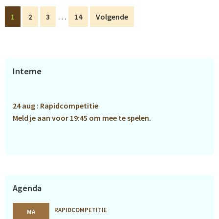
Interim
…
Pagina
Pagina
Pagina
Pagina
1
2
3
14
Volgende
pagina's
zijn
weggelaten
Primaire
Interne
Sidebar
24 aug : Rapidcompetitie
Meld je aan voor 19:45 om mee te spelen.
Agenda
RAPIDCOMPETITIE
MA