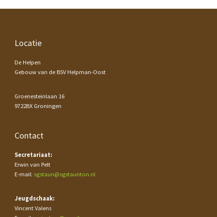
Footer
Locatie
De Helpen
Gebouw van de BSV Helpman-Oost
Groenesteinlaan 16
9722BX Groningen
Contact
Secretariaat:
Erwin van Pelt
E-mail:
sgstaun@sgstaunton.nl
Jeugdschaak:
Vincent Valens