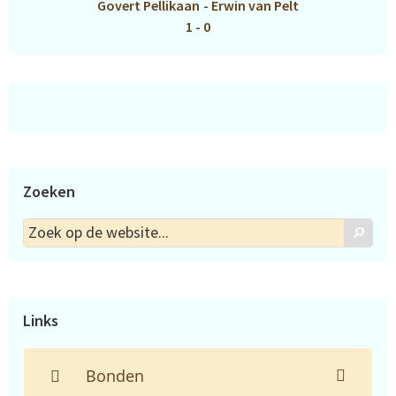
Govert Pellikaan
-
Erwin van Pelt
1 - 0
Zoeken
Zoek
Zoek
op
de
website...
Links
Bonden