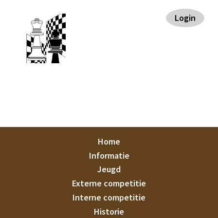
Spring
Door
Spring
Spring
Login
naar
naar
naar
naar
de
de
de
de
hoofdnavigatie
hoofd
eerste
voettekst
inhoud
sidebar
Staunton
Home
Informatie
Jeugd
Externe competitie
Interne competitie
Historie