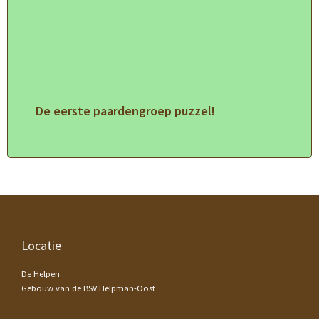
De eerste paardengroep puzzel!
Footer
Locatie
De Helpen
Gebouw van de BSV Helpman-Oost