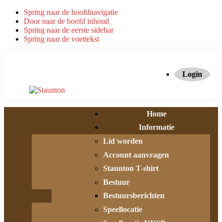
Spring naar de hoofdnavigatie
Door naar de hoofd inhoud
Spring naar de eerste sidebar
Spring naar de voettekst
Login
Home
Informatie
Lid worden
Account aanvragen
Staunton T-shirt
Bestuur
Bestuursberichten
Speellocatie