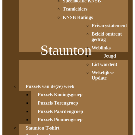
Speellocatie KNSB
Teamleiders
KNSB Ratings
Privacystatement
Beleid omtrent
gedrag
Staunton
Weblinks
Jeugd
Lid worden!
Wekelijkse
Update
Puzzels van de(ze) week
Puzzels Koningsgroep
Puzzels Torengroep
Puzzels Paardengroep
Puzzels Pionnengroep
Staunton T-shirt