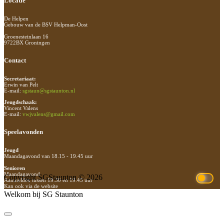
Footer
Locatie
De Helpen
Gebouw van de BSV Helpman-Oost
Groenesteinlaan 16
9722BX Groningen
Contact
Secretariaat:
Erwin van Pelt
E-mail:
sgstaun@sgstaunton.nl
Jeugdschaak:
Vincent Valens
E-mail:
vwjvalens@gmail.com
Speelavonden
Jeugd
Maandagavond van 18.15 - 19.45 uur
Senioren
Maandagavond
Copyright SGStaunton © 2026
Aanmelden tussen 19.30 en 19.45 uur
Kan ook via de website
Welkom bij SG Staunton