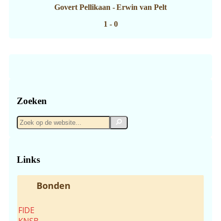
Govert Pellikaan
-
Erwin van Pelt
1 - 0
Zoeken
Zoek
Zoek
op
de
website...
Links
Bonden
FIDE
KNSB