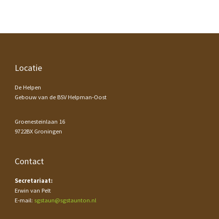
Footer
Locatie
De Helpen
Gebouw van de BSV Helpman-Oost
Groenesteinlaan 16
9722BX Groningen
Contact
Secretariaat:
Erwin van Pelt
E-mail:
sgstaun@sgstaunton.nl