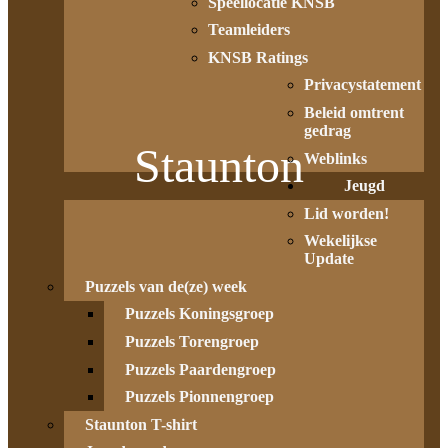
Speellocatie KNSB
Teamleiders
KNSB Ratings
Privacystatement
Beleid omtrent
gedrag
Staunton
Weblinks
Jeugd
Lid worden!
Wekelijkse
Update
Puzzels van de(ze) week
Puzzels Koningsgroep
Puzzels Torengroep
Puzzels Paardengroep
Puzzels Pionnengroep
Staunton T-shirt