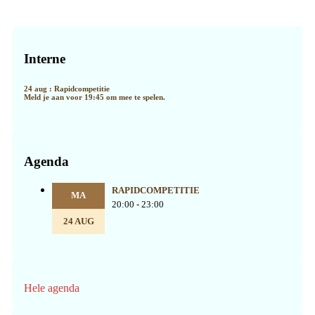
Primaire
Sidebar
Interne
24 aug : Rapidcompetitie
Meld je aan voor 19:45 om mee te spelen.
Agenda
RAPIDCOMPETITIE
MA
20:00 - 23:00
24 AUG
Hele agenda