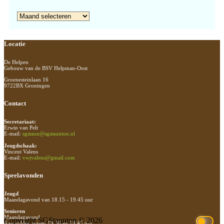
Archief
Footer
Locatie
De Helpen
Gebouw van de BSV Helpman-Oost
Groenesteinlaan 16
9722BX Groningen
Contact
Secretariaat:
Erwin van Pelt
E-mail:
sgstaun@sgstaunton.nl
Jeugdschaak:
Vincent Valens
E-mail:
vwjvalens@gmail.com
Speelavonden
Jeugd
Maandagavond van 18.15 - 19.45 uur
Senioren
Maandagavond
Copyright SGStaunton © 2026
Aanmelden tussen 19.30 en 19.45 uur