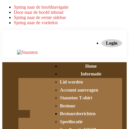
Spring naar de hoofdnavigatie
Door naar de hoofd inhoud
Spring naar de eerste sidebar
Spring naar de voettekst
Login
Home
Informatie
Lid worden
Account aanvragen
Staunton T-shirt
Bestuur
Bestuursberichten
Speellocatie