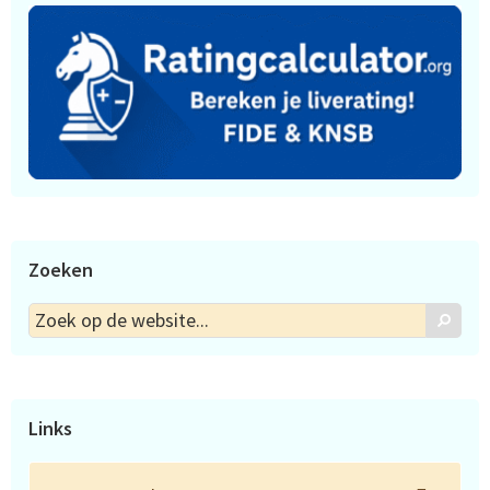
Zoeken
Zoek
Zoek
op
de
website...
Links