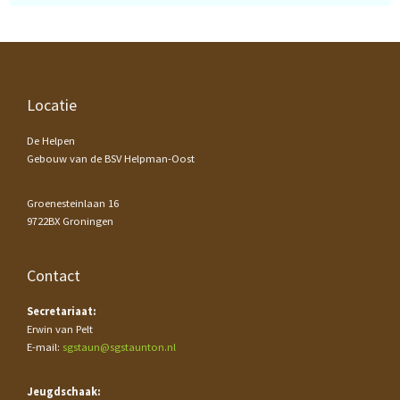
Footer
Locatie
De Helpen
Gebouw van de BSV Helpman-Oost
Groenesteinlaan 16
9722BX Groningen
Contact
Secretariaat:
Erwin van Pelt
E-mail:
sgstaun@sgstaunton.nl
Jeugdschaak: