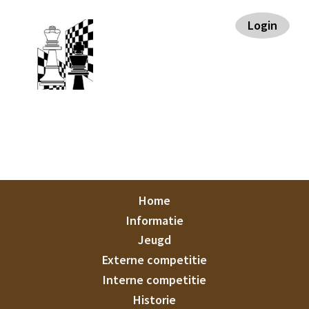
Spring
Door
Spring
Spring
Login
naar
naar
naar
naar
de
de
de
de
hoofdnavigatie
hoofd
eerste
voettekst
inhoud
sidebar
Staunton
Home
Informatie
Jeugd
Externe competitie
Interne competitie
Historie