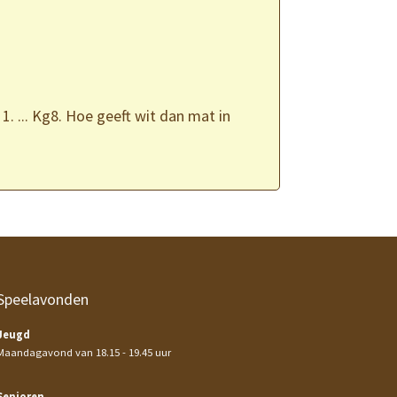
 1. ... Kg8. Hoe geeft wit dan mat in
Speelavonden
Jeugd
Maandagavond van 18.15 - 19.45 uur
Senioren