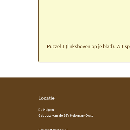
Puzzel 1 (linksboven op je blad). Wit sp
Footer
Locatie
De Helpen
Gebouw van de BSV Helpman-Oost
Groenesteinlaan 16