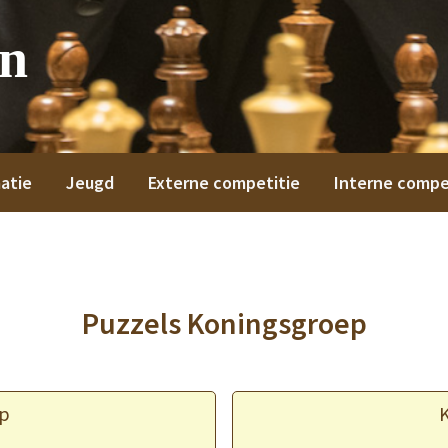
on
atie
Jeugd
Externe competitie
Interne compe
Puzzels Koningsgroep
p