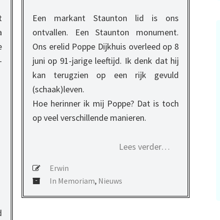
t
Een markant Staunton lid is ons
a
ontvallen. Een Staunton monument.
e
Ons erelid Poppe Dijkhuis overleed op 8
-
juni op 91-jarige leeftijd. Ik denk dat hij
kan terugzien op een rijk gevuld
(schaak)leven.
Hoe herinner ik mij Poppe? Dat is toch
op veel verschillende manieren.
Lees verder…
Erwin
In Memoriam
,
Nieuws
d