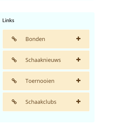
de
website...
Links
Bonden
Schaaknieuws
Toernooien
Schaakclubs