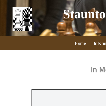
Spring
Door
Spring
Spring
Staunt
naar
naar
naar
naar
de
de
de
de
hoofdnavigatie
hoofd
eerste
voettekst
inhoud
sidebar
Home
Inform
In 