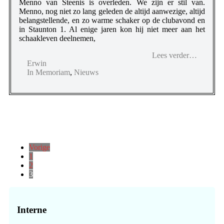
Menno van Steenis is overleden. We zijn er stil van.
Menno, nog niet zo lang geleden de altijd aanwezige, altijd
belangstellende, en zo warme schaker op de clubavond en
in Staunton 1. Al enige jaren kon hij niet meer aan het
schaakleven deelnemen,
Lees verder…
Erwin
In Memoriam
,
Nieuws
Vorige
Pagina
1
Pagina
2
Pagina
3
Primaire
Sidebar
Interne