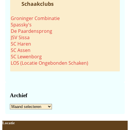
Schaakclubs
Groninger Combinatie
Spassky's
De Paardensprong
JSV Sissa
SC Haren
SC Assen
SC Lewenborg
LOS (Locatie Ongebonden Schaken)
Archief
Archief
Footer
Locatie