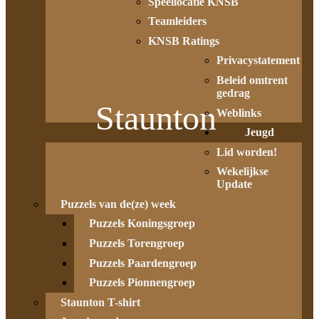
Speellocatie KNSB
Teamleiders
KNSB Ratings
Privacystatement
Beleid omtrent
gedrag
Staunton
Weblinks
Jeugd
Lid worden!
Wekelijkse
Update
Puzzels van de(ze) week
Puzzels Koningsgroep
Puzzels Torengroep
Puzzels Paardengroep
Puzzels Pionnengroep
Staunton T-shirt