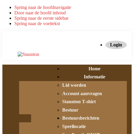
Spring naar de hoofdnavigatie
Door naar de hoofd inhoud
Spring naar de eerste sidebar
Spring naar de voettekst
Login
Home
Informatie
Lid worden
Account aanvragen
Staunton T-shirt
Bestuur
Bestuursberichten
Speellocatie