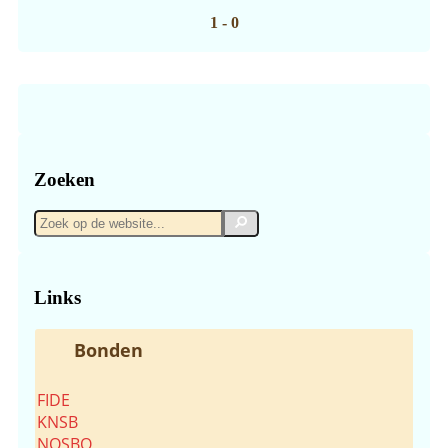
1 - 0
Zoeken
Zoek
Zoek
op
de
website...
Links
Bonden
FIDE
KNSB
NOSBO