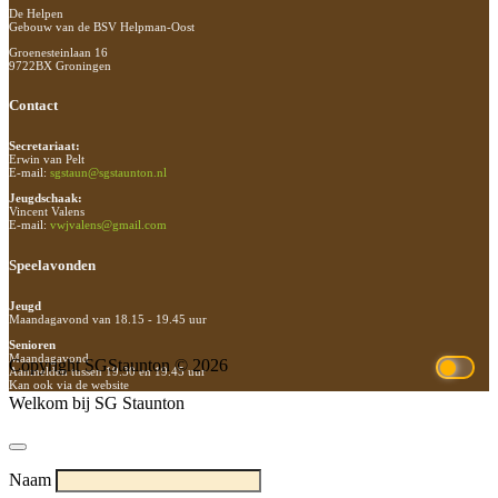
De Helpen
Gebouw van de BSV Helpman-Oost
Groenesteinlaan 16
9722BX Groningen
Contact
Secretariaat:
Erwin van Pelt
E-mail:
sgstaun@sgstaunton.nl
Jeugdschaak:
Vincent Valens
E-mail:
vwjvalens@gmail.com
Speelavonden
Jeugd
Maandagavond van 18.15 - 19.45 uur
Senioren
Maandagavond
Copyright SGStaunton © 2026
Aanmelden tussen 19.30 en 19.45 uur
Kan ook via de website
Welkom bij SG Staunton
Naam