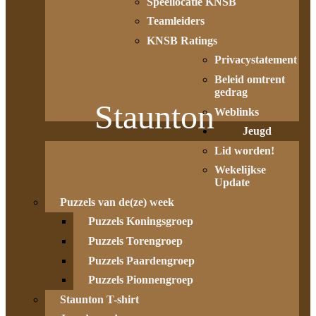
Speellocatie KNSB
Teamleiders
KNSB Ratings
Privacystatement
Beleid omtrent
gedrag
Staunton
Weblinks
Jeugd
Lid worden!
Wekelijkse
Update
Puzzels van de(ze) week
Puzzels Koningsgroep
Puzzels Torengroep
Puzzels Paardengroep
Puzzels Pionnengroep
Staunton T-shirt