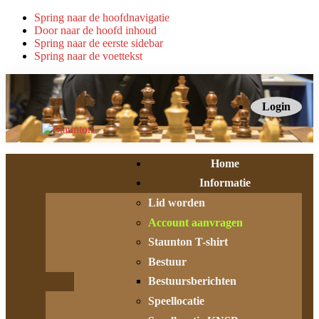
Spring naar de hoofdnavigatie
Door naar de hoofd inhoud
Spring naar de eerste sidebar
Spring naar de voettekst
Login
Home
Informatie
Lid worden
Account aanvragen
Staunton T-shirt
Bestuur
Bestuursberichten
Speellocatie