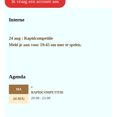
Ik vraag een account aan
Primaire
Sidebar
Interne
24 aug : Rapidcompetitie
Meld je aan voor 19:45 om mee te spelen.
Agenda
MA
RAPIDCOMPETITIE
20:00 - 23:00
24 AUG