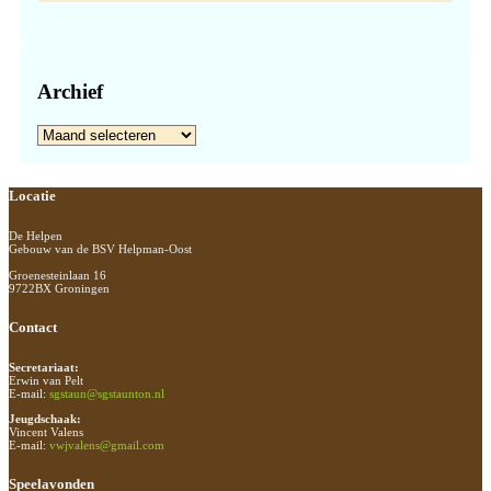
Archief
Archief
Footer
Locatie
De Helpen
Gebouw van de BSV Helpman-Oost
Groenesteinlaan 16
9722BX Groningen
Contact
Secretariaat:
Erwin van Pelt
E-mail:
sgstaun@sgstaunton.nl
Jeugdschaak:
Vincent Valens
E-mail:
vwjvalens@gmail.com
Speelavonden