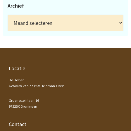
Archief
Archief
Footer
Locatie
De Helpen
Gebouw van de BSV Helpman-Oost
Groenesteinlaan 16
9722BX Groningen
Contact