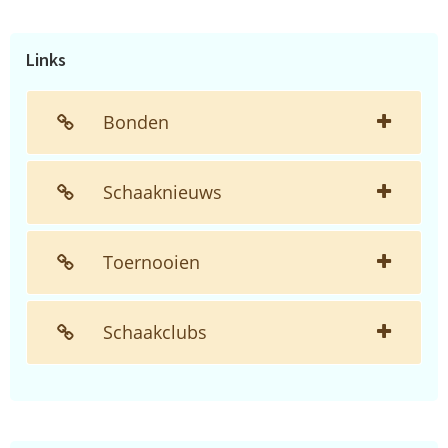
de
website...
Links
Bonden
Schaaknieuws
Toernooien
Schaakclubs