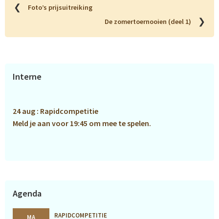
❮
Foto’s prijsuitreiking
❯
De zomertoernooien (deel 1)
Primaire
Interne
Sidebar
24 aug : Rapidcompetitie
Meld je aan voor 19:45 om mee te spelen.
Agenda
RAPIDCOMPETITIE
MA