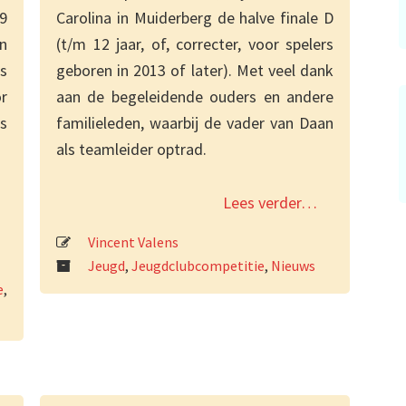
 9
Carolina in Muiderberg de halve finale D
n
(t/m 12 jaar, of, correcter, voor spelers
s
geboren in 2013 of later). Met veel dank
r
aan de begeleidende ouders en andere
s
familieleden, waarbij de vader van Daan
als teamleider optrad.
Lees verder…
Vincent Valens
Jeugd
,
Jeugdclubcompetitie
,
Nieuws
e
,