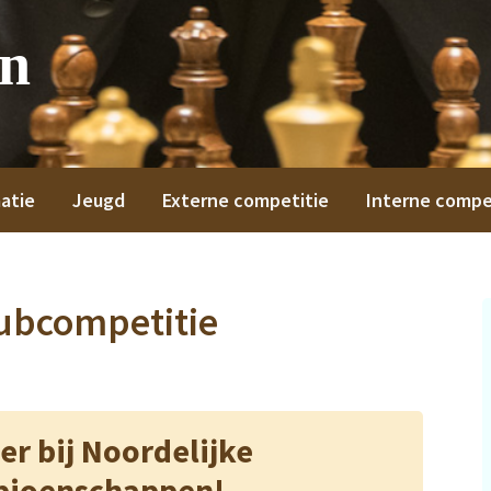
on
atie
Jeugd
Externe competitie
Interne compe
ubcompetitie
er bij Noordelijke
ioenschappen!