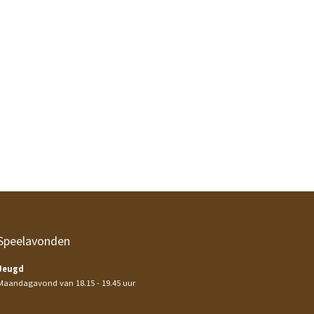
Speelavonden
Jeugd
Maandagavond van 18.15 - 19.45 uur