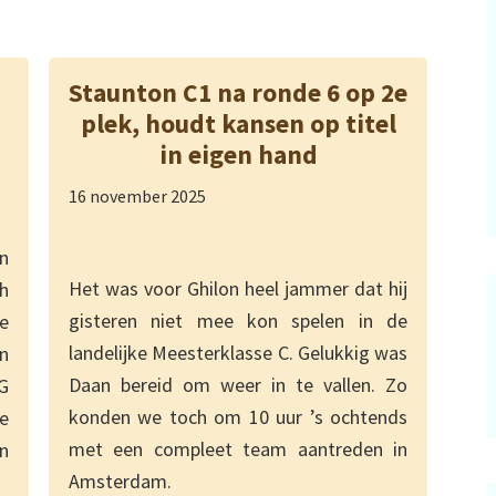
Staunton C1 na ronde 6 op 2e
plek, houdt kansen op titel
in eigen hand
16 november 2025
n
Het was voor Ghilon heel jammer dat hij
h
gisteren niet mee kon spelen in de
e
landelijke Meesterklasse C. Gelukkig was
n
Daan bereid om weer in te vallen. Zo
G
konden we toch om 10 uur ’s ochtends
e
met een compleet team aantreden in
n
Amsterdam.