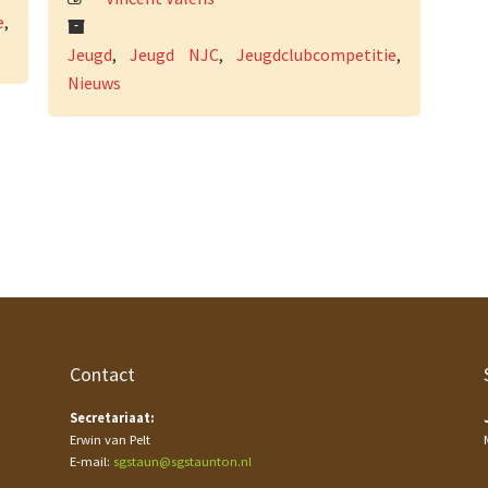
e
,
Jeugd
,
Jeugd NJC
,
Jeugdclubcompetitie
,
Nieuws
Contact
Secretariaat:
Erwin van Pelt
E-mail:
sgstaun@sgstaunton.nl