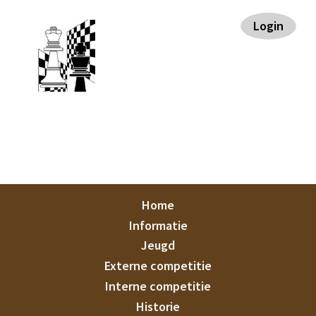
Spring
Door
Spring
Spring
Login
naar
naar
naar
naar
de
de
de
de
hoofdnavigatie
hoofd
eerste
voettekst
inhoud
sidebar
Staunton
Home
Informatie
Jeugd
Externe competitie
Interne competitie
Historie