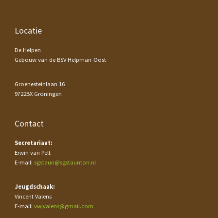
Footer
Locatie
De Helpen
Gebouw van de BSV Helpman-Oost
Groenesteinlaan 16
9722BX Groningen
Contact
Secretariaat:
Erwin van Pelt
E-mail:
sgstaun@sgstaunton.nl
Jeugdschaak:
Vincent Valens
E-mail:
vwjvalens@gmail.com