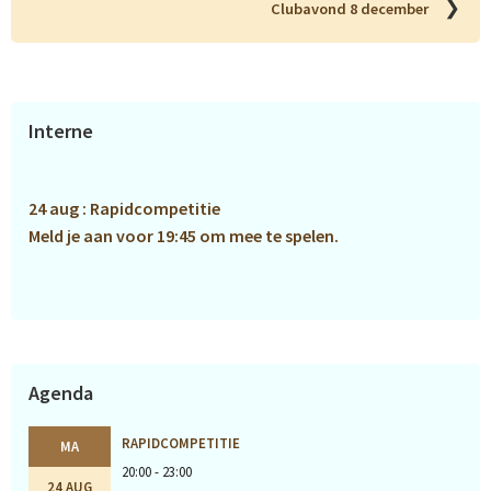
❯
Clubavond 8 december
Primaire
Interne
Sidebar
24 aug : Rapidcompetitie
Meld je aan voor 19:45 om mee te spelen.
Agenda
RAPIDCOMPETITIE
MA
20:00 - 23:00
24 AUG