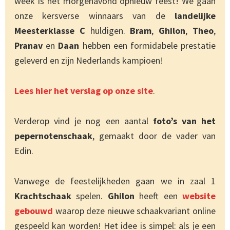
week is het morgenavond opnieuw feest! We gaan
onze kersverse winnaars van de
landelijke
Meesterklasse C
huldigen.
Bram
,
Ghilon
,
Theo
,
Pranav
en
Daan
hebben een formidabele prestatie
geleverd en zijn Nederlands kampioen!
Lees hier het verslag op onze site
.
Verderop vind je nog een aantal
foto’s van het
pepernotenschaak
, gemaakt door de vader van
Edin.
Vanwege de feestelijkheden gaan we in zaal 1
Krachtschaak
spelen.
Ghilon
heeft een
website
gebouwd
waarop deze nieuwe schaakvariant online
gespeeld kan worden! Het idee is simpel: als je een