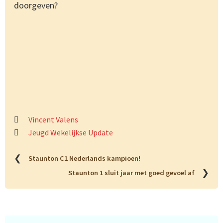
doorgeven?
Vincent Valens
Jeugd Wekelijkse Update
❮
Staunton C1 Nederlands kampioen!
❯
Staunton 1 sluit jaar met goed gevoel af
Primaire