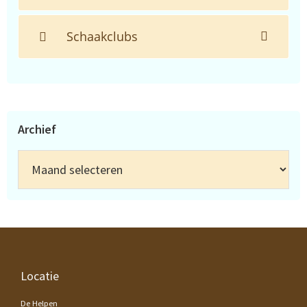
Schaakclubs
Archief
Archief
Footer
Locatie
De Helpen