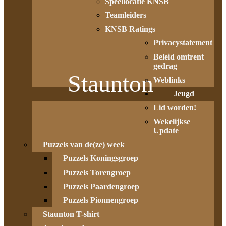
Speellocatie KNSB
Teamleiders
KNSB Ratings
Privacystatement
Beleid omtrent
gedrag
Staunton
Weblinks
Jeugd
Lid worden!
Wekelijkse
Update
Puzzels van de(ze) week
Puzzels Koningsgroep
Puzzels Torengroep
Puzzels Paardengroep
Puzzels Pionnengroep
Staunton T-shirt