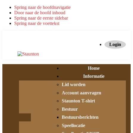
Spring naar de hoofdnavigatie
Door naar de hoofd inhoud
Spring naar de eerste sidebar
Spring naar de voettekst
Login
Home
Informatie
Lid worden
Account aanvragen
Staunton T-shirt
Bestuur
Bestuursberichten
Speellocatie