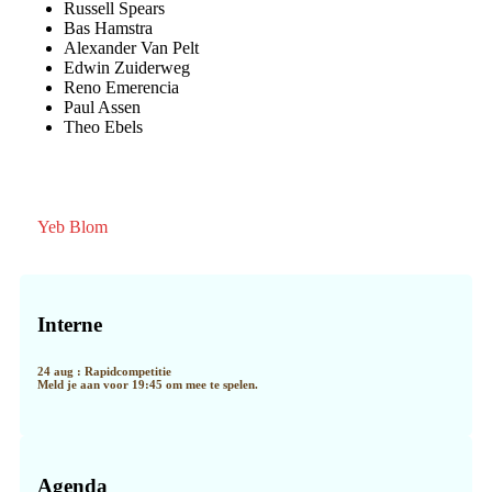
Russell Spears
Bas Hamstra
Alexander Van Pelt
Edwin Zuiderweg
Reno Emerencia
Paul Assen
Theo Ebels
Yeb Blom
Primaire
Sidebar
Interne
24 aug : Rapidcompetitie
Meld je aan voor 19:45 om mee te spelen.
Agenda