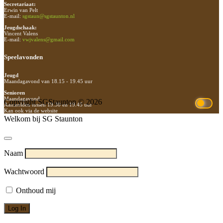
Secretariaat:
Erwin van Pelt
E-mail:
sgstaun@sgstaunton.nl
Jeugdschaak:
Vincent Valens
E-mail:
vwjvalens@gmail.com
Speelavonden
Jeugd
Maandagavond van 18.15 - 19.45 uur
Senioren
Maandagavond
Copyright SGStaunton © 2026
Aanmelden tussen 19.30 en 19.45 uur
Kan ook via de website
Welkom bij SG Staunton
Naam
Wachtwoord
Onthoud mij