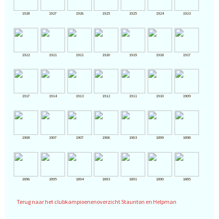
1928
1927
1926
1925
1925
1924
1923
1922
1921
1921
1920
1919
1918
1917
1917
1914
1913
1912
1911
1910
1909
1908
1907
1907
1906
1903
1899
1898
1896
1895
1894
1893
1891
1890
1885
Terug naar het clubkampioenenoverzicht Staunton en Helpman