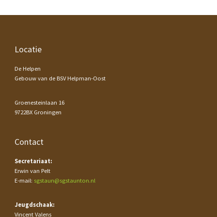
Footer
Locatie
De Helpen
Gebouw van de BSV Helpman-Oost
Groenesteinlaan 16
9722BX Groningen
Contact
Secretariaat:
Erwin van Pelt
E-mail:
sgstaun@sgstaunton.nl
Jeugdschaak:
Vincent Valens