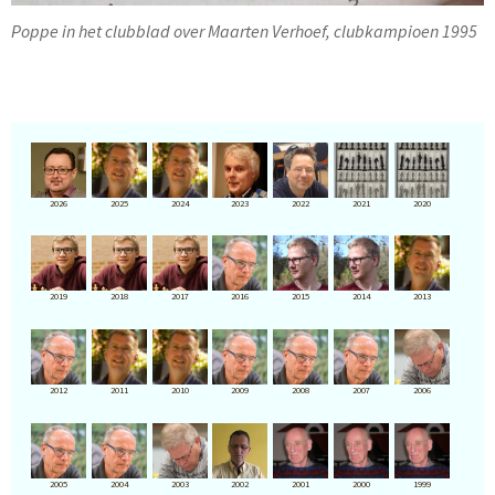
Poppe in het clubblad over Maarten Verhoef, clubkampioen 1995
2026
2025
2024
2023
2022
2021
2020
2019
2018
2017
2016
2015
2014
2013
2012
2011
2010
2009
2008
2007
2006
2005
2004
2003
2002
2001
2000
1999