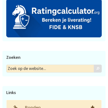
Zoeken
Zoek
Zoek
op
de
website...
Links
Bonden