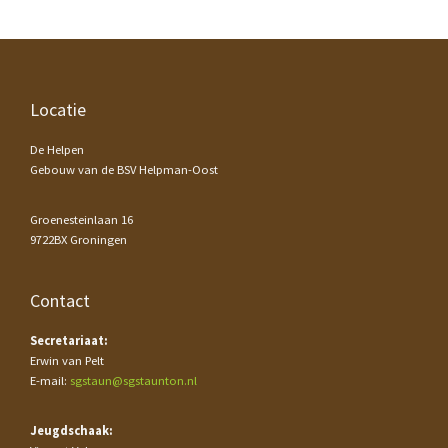
Footer
Locatie
De Helpen
Gebouw van de BSV Helpman-Oost
Groenesteinlaan 16
9722BX Groningen
Contact
Secretariaat:
Erwin van Pelt
E-mail:
sgstaun@sgstaunton.nl
Jeugdschaak: