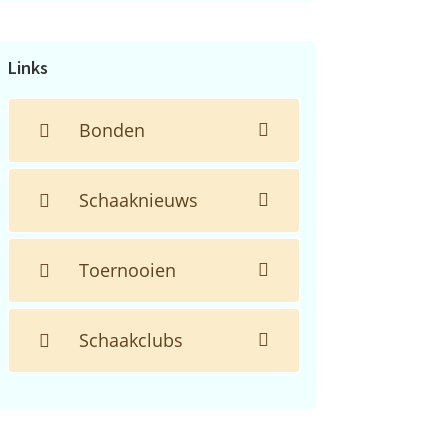
de
website...
Links
Bonden
Schaaknieuws
Toernooien
Schaakclubs