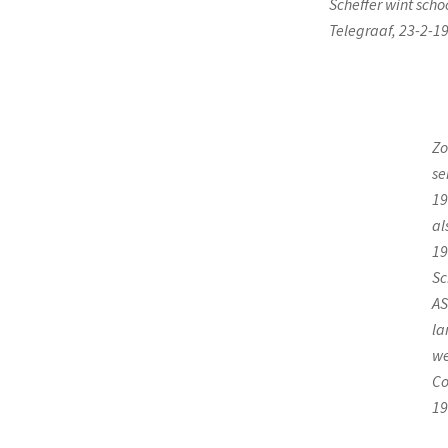
Scheffer wint scho
Telegraaf, 23-2-1
Zo
se
19
al
19
Sc
AS
la
we
Co
19