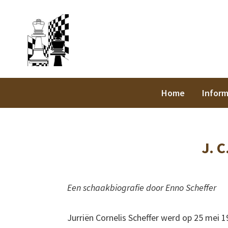
Spring
Door
Spring
Spring
Staunt
naar
naar
naar
naar
de
de
de
de
hoofdnavigatie
hoofd
eerste
voettekst
inhoud
sidebar
Home
Inform
J. C
Een schaakbiografie door Enno Scheffer
Jurriën Cornelis Scheffer werd op 25 mei