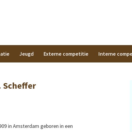
on
atie
Jeugd
Externe competitie
Interne compe
. Scheffer
 1909 in Amsterdam geboren in een