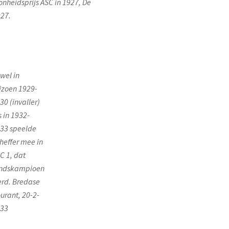
onheidsprijs ASC in 1927, De
927.
wel in
izoen 1929-
30 (invaller)
s in 1932-
33 speelde
heffer mee in
C 1, dat
ndskampioen
rd. Bredase
urant, 20-2-
33