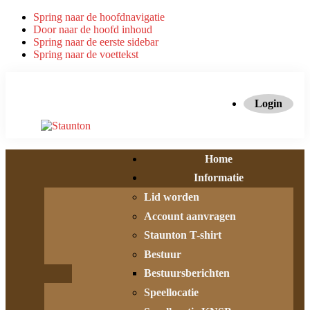
Spring naar de hoofdnavigatie
Door naar de hoofd inhoud
Spring naar de eerste sidebar
Spring naar de voettekst
Login
Home
Informatie
Lid worden
Account aanvragen
Staunton T-shirt
Bestuur
Bestuursberichten
Speellocatie