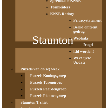
Speellocatie KNSB
Teamleiders
KNSB Ratings
Privacystatement
Beleid omtrent
gedrag
Staunton
Weblinks
Jeugd
Lid worden!
Wekelijkse
Update
Puzzels van de(ze) week
Puzzels Koningsgroep
Puzzels Torengroep
Puzzels Paardengroep
Puzzels Pionnengroep
Staunton T-shirt