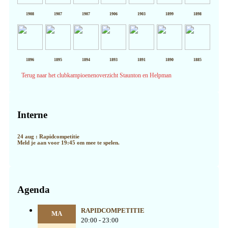
1908
1907
1907
1906
1903
1899
1898
1896
1895
1894
1893
1891
1890
1885
Terug naar het clubkampioenenoverzicht Staunton en Helpman
Primaire
Sidebar
Interne
24 aug : Rapidcompetitie
Meld je aan voor 19:45 om mee te spelen.
Agenda
RAPIDCOMPETITIE
MA
20:00 - 23:00