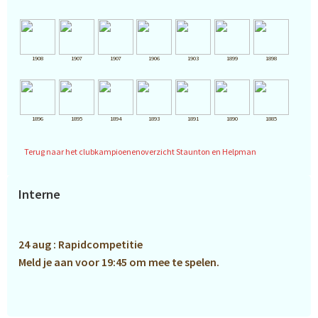
1908
1907
1907
1906
1903
1899
1898
1896
1895
1894
1893
1891
1890
1885
Terug naar het clubkampioenenoverzicht Staunton en Helpman
Primaire
Interne
Sidebar
24 aug : Rapidcompetitie
Meld je aan voor 19:45 om mee te spelen.