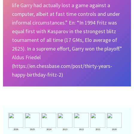
life Garry had actually lost a game against a
computer, albeit at fast time controls and under
informal circumstances.” En: “In 1994 Fritz was
equal first with Kasparov in the strongest blitz
tournament of all time (17 GMs, Elo average of
2625). In a supreme effort, Garry won the playoff.”
Aldus Friedel
(https://en.chessbase.com/post/thirty-years-
happy-birthday-fritz-2)
2026
2025
2024
2023
2022
2021
2020