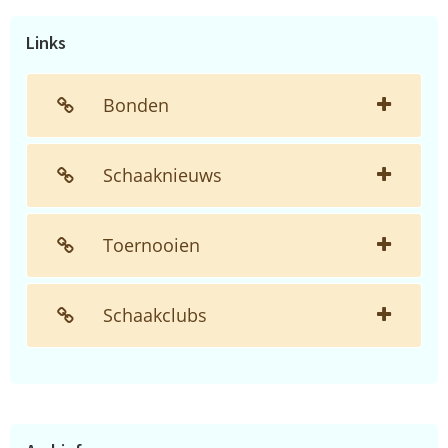
website...
Links
Bonden
Schaaknieuws
Toernooien
Schaakclubs