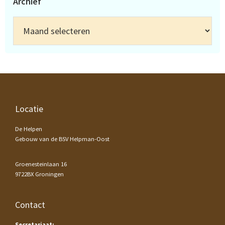
Archief
Archief
Footer
Locatie
De Helpen
Gebouw van de BSV Helpman-Oost
Groenesteinlaan 16
9722BX Groningen
Contact
Secretariaat: