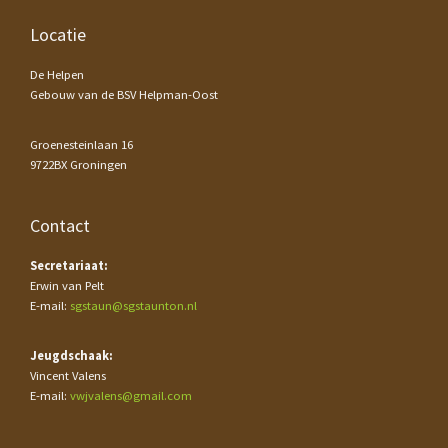
Footer
Locatie
De Helpen
Gebouw van de BSV Helpman-Oost
Groenesteinlaan 16
9722BX Groningen
Contact
Secretariaat:
Erwin van Pelt
E-mail:
sgstaun@sgstaunton.nl
Jeugdschaak:
Vincent Valens
E-mail:
vwjvalens@gmail.com