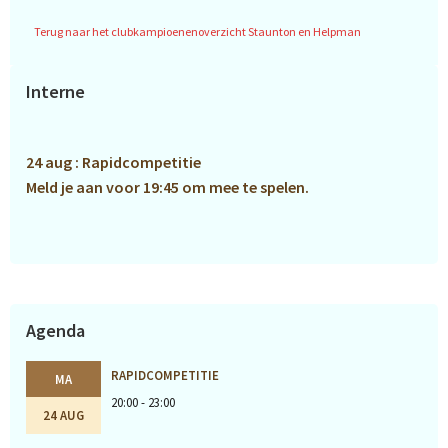
Terug naar het clubkampioenenoverzicht Staunton en Helpman
Primaire
Interne
Sidebar
24 aug : Rapidcompetitie
Meld je aan voor 19:45 om mee te spelen.
Agenda
RAPIDCOMPETITIE
MA
20:00 - 23:00
24 AUG