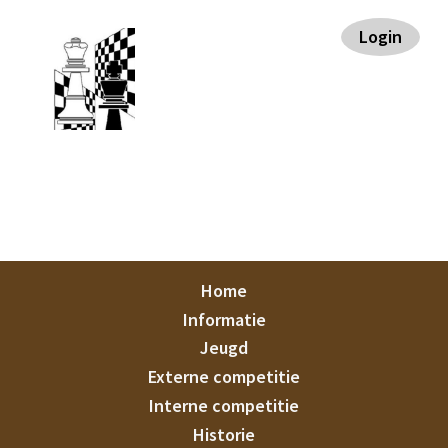
Spring
Door
Spring
Spring
Login
naar
naar
naar
naar
de
de
de
de
hoofdnavigatie
hoofd
eerste
voettekst
inhoud
sidebar
Staunton
Home
Informatie
Jeugd
Externe competitie
Interne competitie
Historie