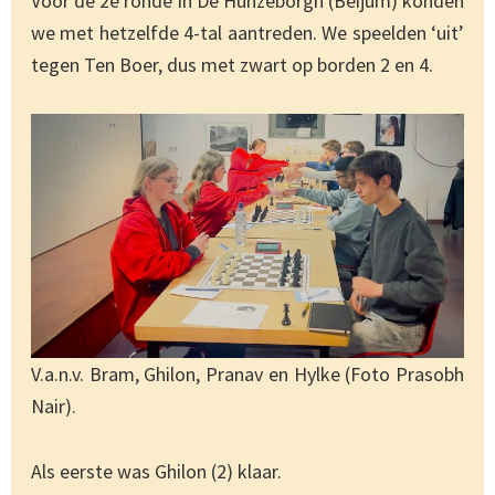
Voor de 2e ronde in De Hunzeborgh (Beijum) konden
we met hetzelfde 4-tal aantreden. We speelden ‘uit’
tegen Ten Boer, dus met zwart op borden 2 en 4.
V.a.n.v. Bram, Ghilon, Pranav en Hylke (Foto Prasobh
Nair).
Als eerste was Ghilon (2) klaar.