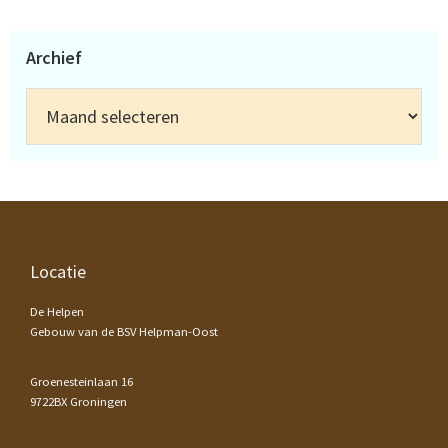
Archief
Archief
Footer
Locatie
De Helpen
Gebouw van de BSV Helpman-Oost
Groenesteinlaan 16
9722BX Groningen