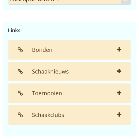
op
de
website...
Links
Bonden
Schaaknieuws
Toernooien
Schaakclubs