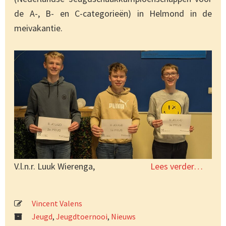
de A-, B- en C-categorieën) in Helmond in de
meivakantie.
V.l.n.r. Luuk Wierenga,
Lees verder…
Vincent Valens
Jeugd
,
Jeugdtoernooi
,
Nieuws