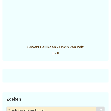
Govert Pellikaan
-
Erwin van Pelt
1 - 0
Zoeken
Zoek
Zoek