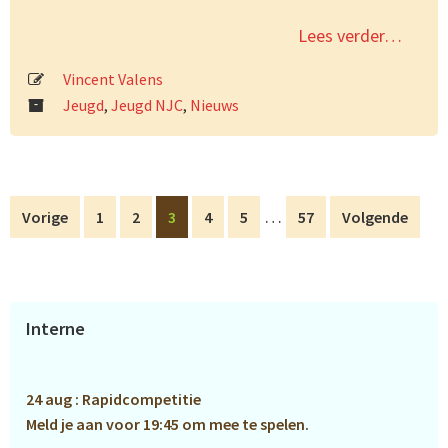
Lees verder…
Vincent Valens
Jeugd
,
Jeugd NJC
,
Nieuws
Interim
…
Pagina
Pagina
Pagina
Pagina
Pagina
Pagina
Vorige
1
2
3
4
5
57
Volgende
pagina's
zijn
weggelaten
Primaire
Interne
Sidebar
24 aug : Rapidcompetitie
Meld je aan voor 19:45 om mee te spelen.