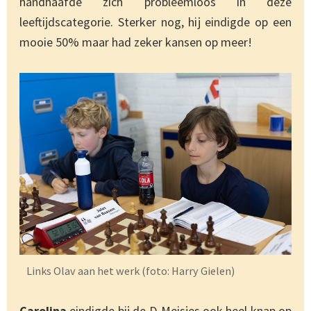
handhaafde zich probleemloos in deze
leeftijdscategorie. Sterker nog, hij eindigde op een
mooie 50% maar had zeker kansen op meer!
Links Olav aan het werk (foto: Harry Gielen)
Carolina
eindigde bij de D-Meisjes ook heel knap op