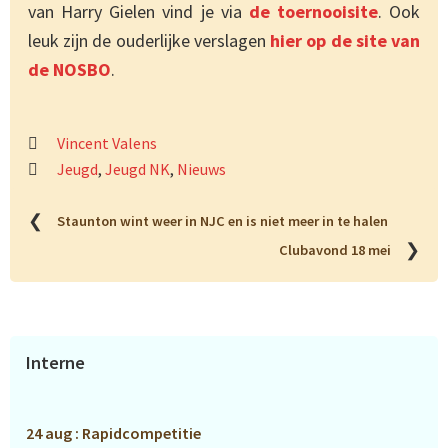
van Harry Gielen vind je via
de toernooisite
. Ook
leuk zijn de ouderlijke verslagen
hier op de site van
de NOSBO
.
Vincent Valens
Jeugd
,
Jeugd NK
,
Nieuws
❮
Staunton wint weer in NJC en is niet meer in te halen
❯
Clubavond 18 mei
Primaire
Interne
Sidebar
24 aug : Rapidcompetitie