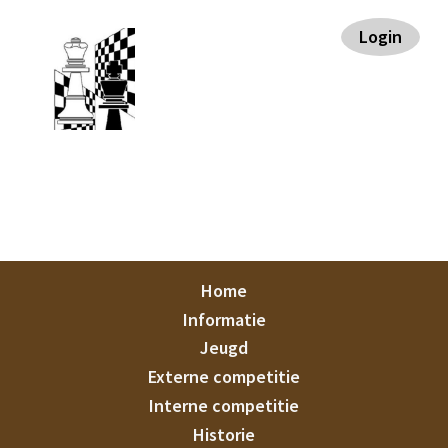
Spring
Door
Spring
Spring
Login
naar
naar
naar
naar
de
de
de
de
hoofdnavigatie
hoofd
eerste
voettekst
inhoud
sidebar
Staunton
Home
Informatie
Jeugd
Externe competitie
Interne competitie
Historie