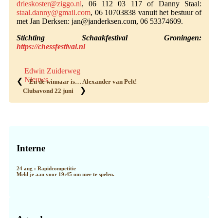
drieskoster@ziggo.nl
, 06 112 03 117 of Danny Staal:
staal.danny@gmail.com
, 06 10703838 vanuit het bestuur of
met Jan Derksen: jan@janderksen.com, 06 53374609.
Stichting Schaakfestival Groningen:
https://chessfestival.nl
Edwin Zuiderweg
Nieuws
❮
En de winnaar is… Alexander van Pelt!
❯
Clubavond 22 juni
Primaire
Sidebar
Interne
24 aug : Rapidcompetitie
Meld je aan voor 19:45 om mee te spelen.