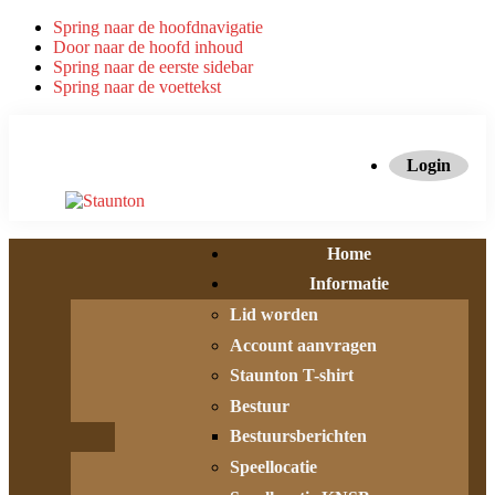
Spring naar de hoofdnavigatie
Door naar de hoofd inhoud
Spring naar de eerste sidebar
Spring naar de voettekst
Login
Home
Informatie
Lid worden
Account aanvragen
Staunton T-shirt
Bestuur
Bestuursberichten
Speellocatie