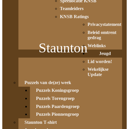
Speellocatie KNSB
Teamleiders
KNSB Ratings
Privacystatement
Beleid omtrent
gedrag
Staunton
Weblinks
Jeugd
Lid worden!
Wekelijkse
Update
Puzzels van de(ze) week
Puzzels Koningsgroep
Puzzels Torengroep
Puzzels Paardengroep
Puzzels Pionnengroep
Staunton T-shirt