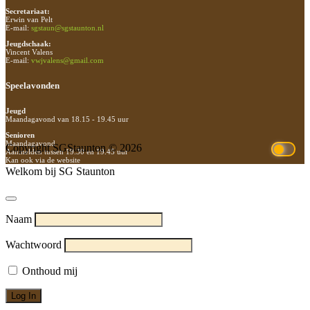
Secretariaat:
Erwin van Pelt
E-mail:
sgstaun@sgstaunton.nl
Jeugdschaak:
Vincent Valens
E-mail:
vwjvalens@gmail.com
Speelavonden
Jeugd
Maandagavond van 18.15 - 19.45 uur
Senioren
Maandagavond
Copyright SGStaunton © 2026
Aanmelden tussen 19.30 en 19.45 uur
Kan ook via de website
Welkom bij SG Staunton
Naam
Wachtwoord
Onthoud mij