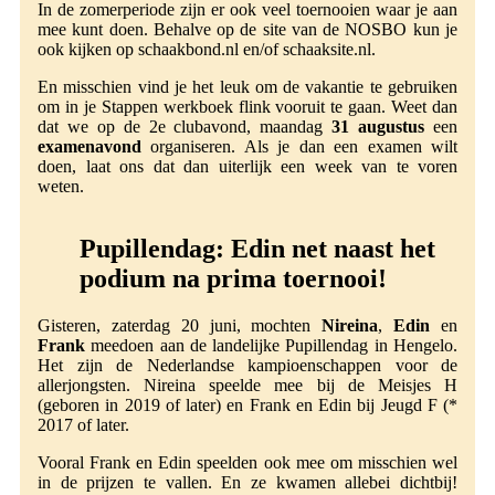
In de zomerperiode zijn er ook veel toernooien waar je aan
mee kunt doen. Behalve op de site van de NOSBO kun je
ook kijken op schaakbond.nl en/of schaaksite.nl.
En misschien vind je het leuk om de vakantie te gebruiken
om in je Stappen werkboek flink vooruit te gaan. Weet dan
dat we op de 2e clubavond, maandag
31 augustus
een
examenavond
organiseren. Als je dan een examen wilt
doen, laat ons dat dan uiterlijk een week van te voren
weten.
Pupillendag
:
Edin net naast het
podium
na prima toernooi!
Gisteren, zaterdag 20 juni, mochten
Nireina
,
Edin
en
Frank
meedoen aan de landelijke Pupillendag in Hengelo.
Het zijn de Nederlandse kampioenschappen voor de
allerjongsten. Nireina speelde mee bij de Meisjes H
(geboren in 2019 of later) en Frank en Edin bij Jeugd F (*
2017 of later.
Vooral Frank en Edin speelden ook mee om misschien wel
in de prijzen te vallen. En ze kwamen allebei dichtbij!