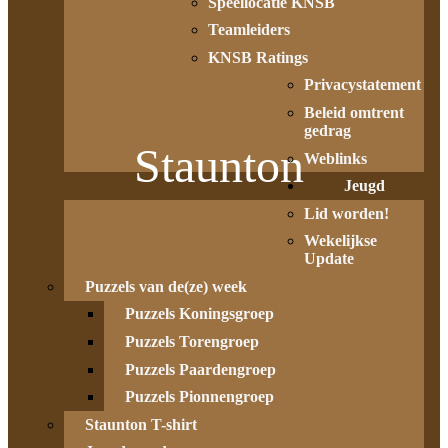
Speellocatie KNSB
Teamleiders
KNSB Ratings
Privacystatement
Beleid omtrent
gedrag
Staunton
Weblinks
Jeugd
Lid worden!
Wekelijkse
Update
Puzzels van de(ze) week
Puzzels Koningsgroep
Puzzels Torengroep
Puzzels Paardengroep
Puzzels Pionnengroep
Staunton T-shirt