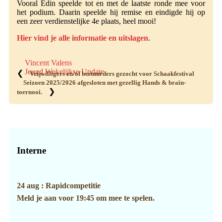
Vooral Edin speelde tot en met de laatste ronde mee voor
het podium. Daarin speelde hij remise en eindigde hij op
een zeer verdienstelijke 4e plaats, heel mooi!
Hier vind je alle informatie en uitslagen
.
Vincent Valens
Jeugd Wekelijkse Update
❮
Vrijwilligers en/of bestuurders gezocht voor Schaakfestival
Seizoen 2025/2026 afgesloten met gezellig Hands & brain-
❯
toernooi.
Primaire
Sidebar
Interne
24 aug : Rapidcompetitie
Meld je aan voor 19:45 om mee te spelen.