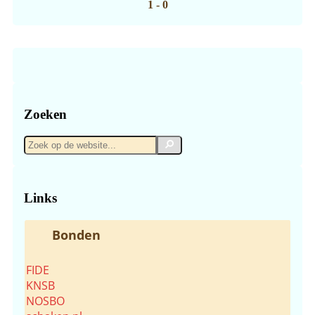
1 - 0
Zoeken
Zoek
Zoek
op
de
website...
Links
Bonden
FIDE
KNSB
NOSBO