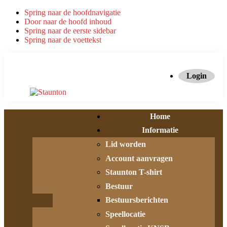
Spring naar de hoofdnavigatie
Door naar de hoofd inhoud
Spring naar de eerste sidebar
Spring naar de voettekst
Login
Home
Informatie
Lid worden
Account aanvragen
Staunton T-shirt
Bestuur
Bestuursberichten
Speellocatie