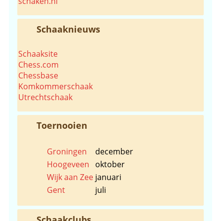
schaken.nl
Schaaknieuws
Schaaksite
Chess.com
Chessbase
Komkommerschaak
Utrechtschaak
Toernooien
Groningen
december
Hoogeveen
oktober
Wijk aan Zee
januari
Gent
juli
Schaakclubs