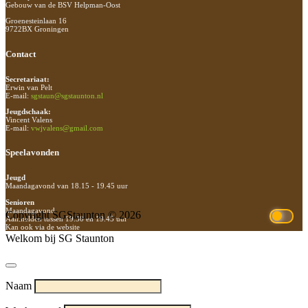
Gebouw van de BSV Helpman-Oost
Groenesteinlaan 16
9722BX Groningen
Contact
Secretariaat:
Erwin van Pelt
E-mail:
sgstaun@sgstaunton.nl
Jeugdschaak:
Vincent Valens
E-mail:
vwjvalens@gmail.com
Speelavonden
Jeugd
Maandagavond van 18.15 - 19.45 uur
Senioren
Maandagavond
Copyright SGStaunton © 2026
Aanmelden tussen 19.30 en 19.45 uur
Kan ook via de website
Welkom bij SG Staunton
Naam