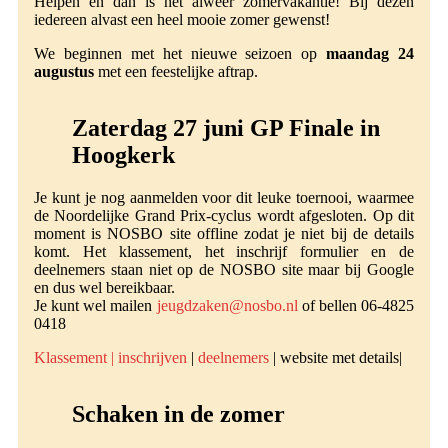
Helpen en dan is het alweer zomervakantie! Bij dezen
iedereen alvast een heel mooie zomer gewenst!
We beginnen met het nieuwe seizoen op
maandag 24
augustus
met een feestelijke aftrap.
Zaterdag 27 juni GP Finale in
Hoogkerk
Je kunt je nog aanmelden voor dit leuke toernooi, waarmee
de Noordelijke Grand Prix-cyclus wordt afgesloten. Op dit
moment is NOSBO site offline zodat je niet bij de details
komt. Het klassement, het inschrijf formulier en de
deelnemers staan niet op de NOSBO site maar bij Google
en dus wel bereikbaar.
Je kunt wel mailen
jeugdzaken@nosbo.nl
of bellen 06-4825
0418
Klassement |
inschrijven
|
deelnemers
| website met details|
Schaken in de zomer