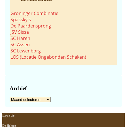
Groninger Combinatie
Spassky's
De Paardensprong
JSV Sissa
SC Haren
SC Assen
SC Lewenborg
LOS (Locatie Ongebonden Schaken)
Archief
Archief
Footer
Locatie
De Helpen