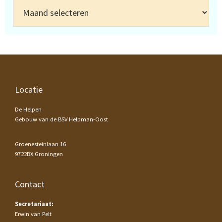
Archief
Footer
Locatie
De Helpen
Gebouw van de BSV Helpman-Oost
Groenesteinlaan 16
9722BX Groningen
Contact
Secretariaat:
Erwin van Pelt