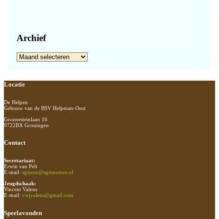
Archief
Archief
Footer
Locatie
De Helpen
Gebouw van de BSV Helpman-Oost
Groenesteinlaan 16
9722BX Groningen
Contact
Secretariaat:
Erwin van Pelt
E-mail:
sgstaun@sgstaunton.nl
Jeugdschaak:
Vincent Valens
E-mail:
vwjvalens@gmail.com
Speelavonden