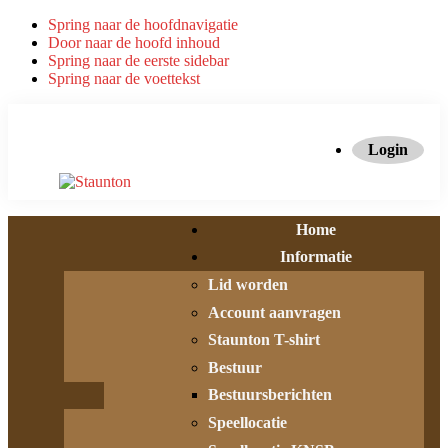
Spring naar de hoofdnavigatie
Door naar de hoofd inhoud
Spring naar de eerste sidebar
Spring naar de voettekst
Login
Home
Informatie
Lid worden
Account aanvragen
Staunton T-shirt
Bestuur
Bestuursberichten
Speellocatie