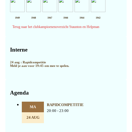
1949
1948
1947
1946
1944
1942
Terug naar het clubkampioenenoverzicht Staunton en Helpman
Primaire
Sidebar
Interne
24 aug : Rapidcompetitie
Meld je aan voor 19:45 om mee te spelen.
Agenda
RAPIDCOMPETITIE
MA
20:00 - 23:00
24 AUG