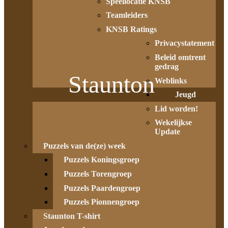
Speellocatie KNSB
Teamleiders
KNSB Ratings
Privacystatement
Beleid omtrent
gedrag
Staunton
Weblinks
Jeugd
Lid worden!
Wekelijkse
Update
Puzzels van de(ze) week
Puzzels Koningsgroep
Puzzels Torengroep
Puzzels Paardengroep
Puzzels Pionnengroep
Staunton T-shirt