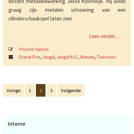
docent metaalbewerking Jesse Klootwijk. Hij wilde
graag zijn metalen uitvoering van een
cilinderschaakspel laten zien.
Lees verder…
Vincent Valens
Grand Prix
,
Jeugd
,
Jeugd NJC
,
Nieuws
,
Toernooi
Pagina
Pagina
Pagina
Vorige
1
2
3
Volgende
Primaire
Interne
Sidebar