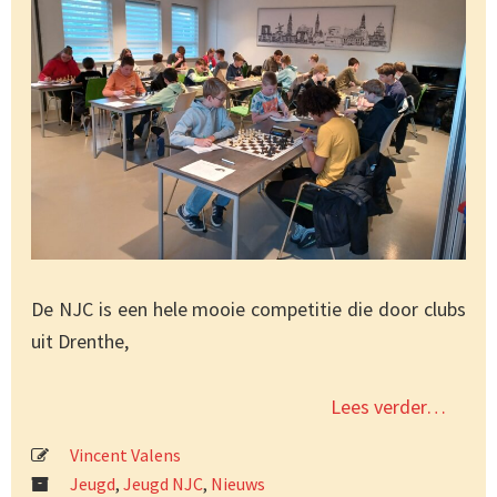
De NJC is een hele mooie competitie die door clubs
uit Drenthe,
Lees verder…
Vincent Valens
Jeugd
,
Jeugd NJC
,
Nieuws