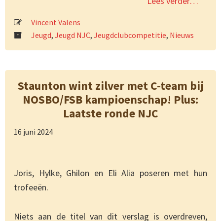
Lees verder…
Vincent Valens
Jeugd
,
Jeugd NJC
,
Jeugdclubcompetitie
,
Nieuws
Staunton wint zilver met C-team bij
NOSBO/FSB kampioenschap! Plus:
Laatste ronde NJC
16 juni 2024
Joris, Hylke, Ghilon en Eli Alia poseren met hun
trofeeën.
Niets aan de titel van dit verslag is overdreven,