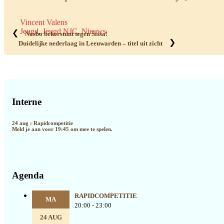
Vincent Valens
Jeugd
,
Jeugd NJC
,
Nieuws
❮
Nosbo bekerstunt tegen Sissa!
❯
Duidelijke nederlaag in Leeuwarden – titel uit zicht
Primaire
Sidebar
Interne
24 aug : Rapidcompetitie
Meld je aan voor 19:45 om mee te spelen.
Agenda
RAPIDCOMPETITIE
MA
20:00 - 23:00
24 AUG