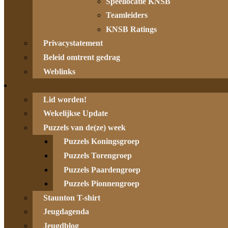
Speellocatie KNSB
Teamleiders
KNSB Ratings
Privacystatement
Beleid omtrent gedrag
Weblinks
Lid worden!
Wekelijkse Update
Puzzels van de(ze) week
Puzzels Koningsgroep
Puzzels Torengroep
Puzzels Paardengroep
Puzzels Pionnengroep
Staunton T-shirt
Jeugdagenda
Jeugdblog