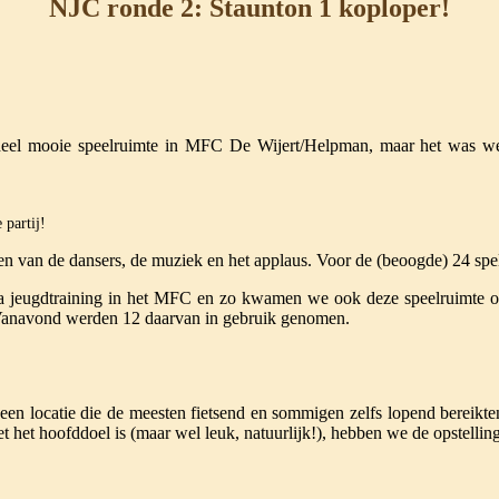
NJC ronde 2: Staunton 1 koploper!
eel mooie speelruimte in MFC De Wijert/Helpman, maar het was wel s
 partij!
en van de dansers, de muziek en het applaus. Voor de (beoogde) 24 spele
 jeugdtraining in het MFC en zo kwamen we ook deze speelruimte op
 Vanavond werden 12 daarvan in gebruik genomen.
een locatie die de meesten fietsend en sommigen zelfs lopend bereikt
t het hoofddoel is (maar wel leuk, natuurlijk!), hebben we de opstellin