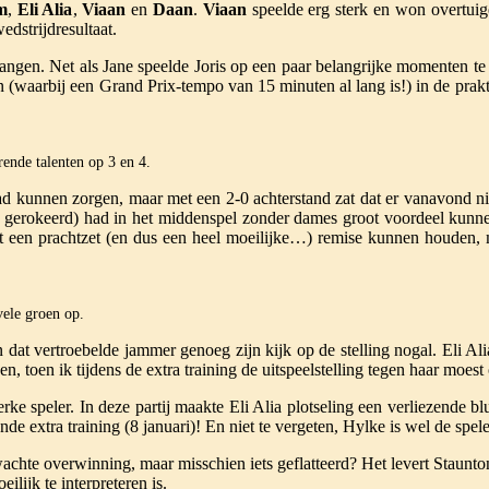
m
,
Eli Alia
,
Viaan
en
Daan
.
Viaan
speelde erg sterk en won overtui
edstrijdresultaat.
ngen. Net als Jane speelde Joris op een paar belangrijke momenten te sn
n (waarbij een Grand Prix-tempo van 15 minuten al lang is!) in de prakti
ende talenten op 3 en 4.
had kunnen zorgen, maar met een 2-0 achterstand zat dat er vanavond 
ng gerokeerd) had in het middenspel zonder dames groot voordeel ku
t een prachtzet (en dus een heel moeilijke…) remise kunnen houden,
vele groen op.
 dat vertroebelde jammer genoeg zijn kijk op de stelling nogal. Eli Alia
, toen ik tijdens de extra training de uitspeelstelling tegen haar moes
terke speler. In deze partij maakte Eli Alia plotseling een verliezend
e extra training (8 januari)! En niet te vergeten, Hylke is wel de spele
chte overwinning, maar misschien iets geflatteerd? Het levert Staunton
ilijk te interpreteren is.