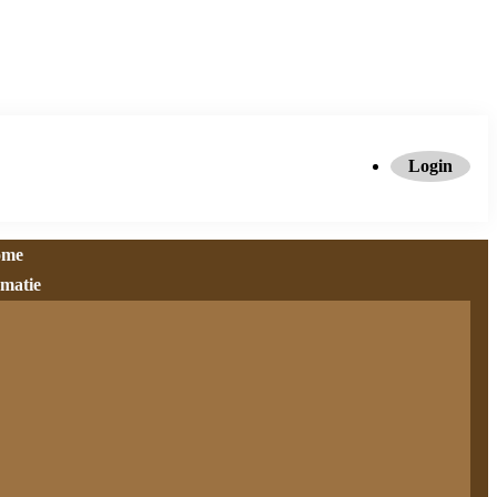
Login
ome
rmatie