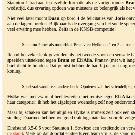
Staunton 1 trad aan in dezelfde formatie als de vorige ronde:
Bra
wedstrijd, dus ervaring opdoen was minstens zo belangrijk als het w
Niet veel later mocht
Daan
op bord 4 de felicitaties van
Joris
ontva
aan de lagere borden. Blijkbaar is de overgang van het snelle spele
veel ervaring mee hebben. Zelfs in de KNSB-competitie!
Staunton 2 met als motorblok Pranav en Hylke op 1 en 2 en rouler
Ik had het zeker leuk gevonden als het tweede voor een sensatie 
speelden uitstekend tegen
Bram
en
Eli Alia
. Pranav (met wit la
boel dicht te houden. Dat gemist hebbende had hij daarna nog me
koning.
Speelzaal vanuit een andere hoek. Opnieuw valt het vriendelijke, 
Hylke
was met zwart al heel tevreden met remise tegen
Eli Alia
en
haar categorie); ik heb het afgelopen woensdag zelf nog ondervonden
Maar bij schaken kan het altijd en Hylke is immers zelf ook een s
stelling. Daarmee hebben we goed trainingsmateriaal voor de volgend
Eindstand 3,5-0,5 voor Staunton 1. Sowieso een verdiende en verwa
de stand
. Merk op dat doordat er steeds een team vrij is, de stand moe