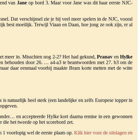
gend van
Jane
op bord 3. Maar voor Jane was dit haar eerste NJC-
el. Dat verschijnsel zie je bij veel meer spelers in de NJC, vooral
jk best moeilijk. Terwijl Viaan en Daan, hoe jong ze ook zijn, er al
niet meer in. Misschien nog 2-2? Het had gekund,
Pranav
en
Hylke
nnen behouden door 26. … a4-a3 te beantwoorden met 27. b3 om de
 maar daar eenmaal voorbij maakte Bram korte metten met de witte
 is natuurlijk heel sterk (een landelijke en zelfs Europese topper in
t opgeven.
e blunder… en accepteerde Hylke kort daarna remise in een gewonnen
r die het tweede op het scorebord zet.
 1 voorlopig wel de eerste plaats op.
Klik hier voor de uitslagen en