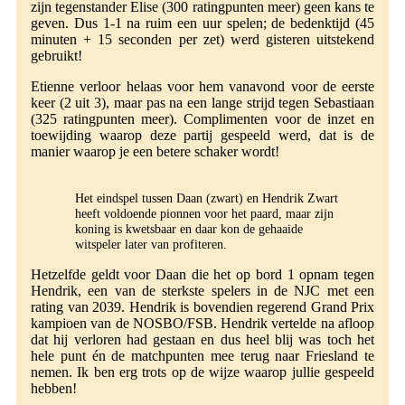
zijn tegenstander Elise (300 ratingpunten meer) geen kans te
geven. Dus 1-1 na ruim een uur spelen; de bedenktijd (45
minuten + 15 seconden per zet) werd gisteren uitstekend
gebruikt!
Etienne verloor helaas voor hem vanavond voor de eerste
keer (2 uit 3), maar pas na een lange strijd tegen Sebastiaan
(325 ratingpunten meer). Complimenten voor de inzet en
toewijding waarop deze partij gespeeld werd, dat is de
manier waarop je een betere schaker wordt!
Het eindspel tussen Daan (zwart) en Hendrik Zwart
heeft voldoende pionnen voor het paard, maar zijn
koning is kwetsbaar en daar kon de gehaaide
witspeler later van profiteren.
Hetzelfde geldt voor Daan die het op bord 1 opnam tegen
Hendrik, een van de sterkste spelers in de NJC met een
rating van 2039. Hendrik is bovendien regerend Grand Prix
kampioen van de NOSBO/FSB. Hendrik vertelde na afloop
dat hij verloren had gestaan en dus heel blij was toch het
hele punt én de matchpunten mee terug naar Friesland te
nemen. Ik ben erg trots op de wijze waarop jullie gespeeld
hebben!