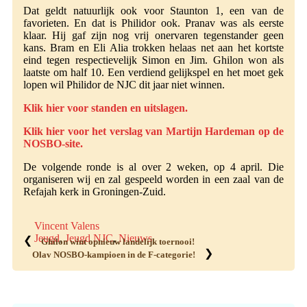
Dat geldt natuurlijk ook voor Staunton 1, een van de
favorieten. En dat is Philidor ook. Pranav was als eerste
klaar. Hij gaf zijn nog vrij onervaren tegenstander geen
kans. Bram en Eli Alia trokken helaas net aan het kortste
eind tegen respectievelijk Simon en Jim. Ghilon won als
laatste om half 10. Een verdiend gelijkspel en het moet gek
lopen wil Philidor de NJC dit jaar niet winnen.
Klik hier voor standen en uitslagen.
Klik hier voor het verslag van Martijn Hardeman op de
NOSBO-site.
De volgende ronde is al over 2 weken, op 4 april. Die
organiseren wij en zal gespeeld worden in een zaal van de
Refajah kerk in Groningen-Zuid.
Vincent Valens
Jeugd
,
Jeugd NJC
,
Nieuws
❮
Ghilon wint opnieuw landelijk toernooi!
❯
Olav NOSBO-kampioen in de F-categorie!