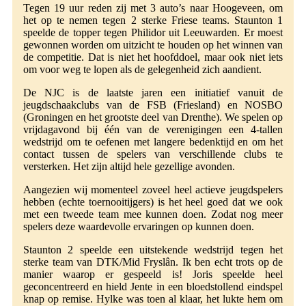
Tegen 19 uur reden zij met 3 auto’s naar Hoogeveen, om
het op te nemen tegen 2 sterke Friese teams. Staunton 1
speelde de topper tegen Philidor uit Leeuwarden. Er moest
gewonnen worden om uitzicht te houden op het winnen van
de competitie. Dat is niet het hoofddoel, maar ook niet iets
om voor weg te lopen als de gelegenheid zich aandient.
De NJC is de laatste jaren een initiatief vanuit de
jeugdschaakclubs van de FSB (Friesland) en NOSBO
(Groningen en het grootste deel van Drenthe). We spelen op
vrijdagavond bij één van de verenigingen een 4-tallen
wedstrijd om te oefenen met langere bedenktijd en om het
contact tussen de spelers van verschillende clubs te
versterken. Het zijn altijd hele gezellige avonden.
Aangezien wij momenteel zoveel heel actieve jeugdspelers
hebben (echte toernooitijgers) is het heel goed dat we ook
met een tweede team mee kunnen doen. Zodat nog meer
spelers deze waardevolle ervaringen op kunnen doen.
Staunton 2 speelde een uitstekende wedstrijd tegen het
sterke team van DTK/Mid Fryslân. Ik ben echt trots op de
manier waarop er gespeeld is! Joris speelde heel
geconcentreerd en hield Jente in een bloedstollend eindspel
knap op remise. Hylke was toen al klaar, het lukte hem om