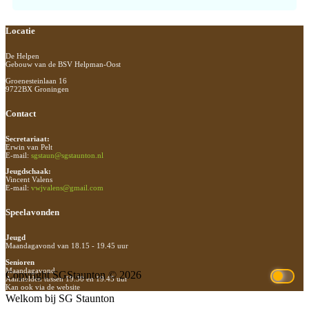
Footer
Locatie
De Helpen
Gebouw van de BSV Helpman-Oost
Groenesteinlaan 16
9722BX Groningen
Contact
Secretariaat:
Erwin van Pelt
E-mail:
sgstaun@sgstaunton.nl
Jeugdschaak:
Vincent Valens
E-mail:
vwjvalens@gmail.com
Speelavonden
Jeugd
Maandagavond van 18.15 - 19.45 uur
Senioren
Maandagavond
Copyright SGStaunton © 2026
Aanmelden tussen 19.30 en 19.45 uur
Kan ook via de website
Welkom bij SG Staunton