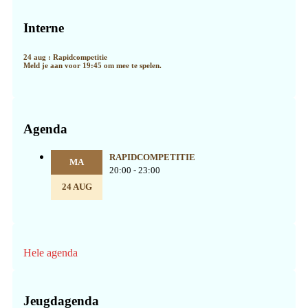
Primaire
Sidebar
Interne
24 aug : Rapidcompetitie
Meld je aan voor 19:45 om mee te spelen.
Agenda
RAPIDCOMPETITIE
MA
20:00 - 23:00
24 AUG
Hele agenda
Jeugdagenda