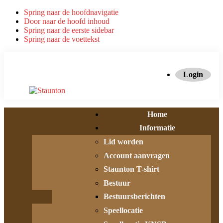
Spring naar de hoofdnavigatie
Door naar de hoofd inhoud
Spring naar de eerste sidebar
Spring naar de voettekst
Login
Home
Informatie
Lid worden
Account aanvragen
Staunton T-shirt
Bestuur
Bestuursberichten
Speellocatie