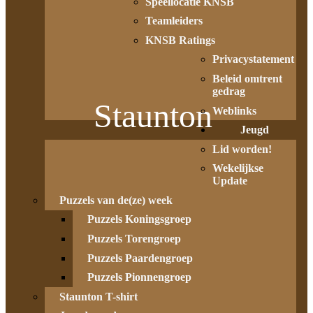
Speellocatie KNSB
Teamleiders
KNSB Ratings
Privacystatement
Beleid omtrent
gedrag
Staunton
Weblinks
Jeugd
Lid worden!
Wekelijkse
Update
Puzzels van de(ze) week
Puzzels Koningsgroep
Puzzels Torengroep
Puzzels Paardengroep
Puzzels Pionnengroep
Staunton T-shirt