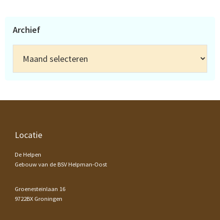
Archief
Archief
Footer
Locatie
De Helpen
Gebouw van de BSV Helpman-Oost
Groenesteinlaan 16
9722BX Groningen