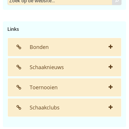
Zoek
op
de
website...
Links
Bonden
Schaaknieuws
Toernooien
Schaakclubs