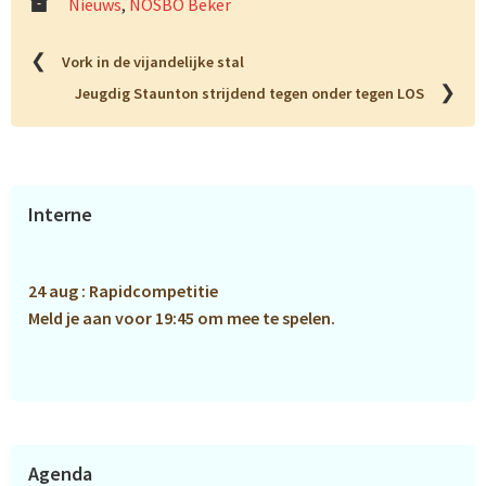
Nieuws
,
NOSBO Beker
❮
Vork in de vijandelijke stal
❯
Jeugdig Staunton strijdend tegen onder tegen LOS
Primaire
Interne
Sidebar
24 aug : Rapidcompetitie
Meld je aan voor 19:45 om mee te spelen.
Agenda