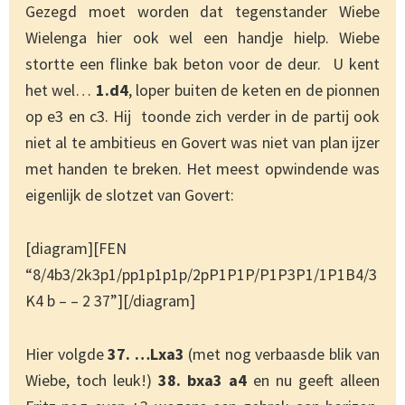
Gezegd moet worden dat tegenstander Wiebe
Wielenga hier ook wel een handje hielp. Wiebe
stortte een flinke bak beton voor de deur. U kent
het wel…
1.d4
, loper buiten de keten en de pionnen
op e3 en c3. Hij toonde zich verder in de partij ook
niet al te ambitieus en Govert was niet van plan ijzer
met handen te breken. Het meest opwindende was
eigenlijk de slotzet van Govert:
[diagram][FEN
“8/4b3/2k3p1/pp1p1p1p/2pP1P1P/P1P3P1/1P1B4/3
K4 b – – 2 37”][/diagram]
Hier volgde
37. …Lxa3
(met nog verbaasde blik van
Wiebe, toch leuk!)
38. bxa3 a4
en nu geeft alleen