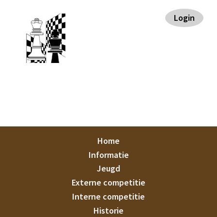
Spring
Door
Spring
Spring
Login
naar
naar
naar
naar
de
de
de
de
hoofdnavigatie
hoofd
eerste
voettekst
inhoud
sidebar
Staunton
Home
Informatie
Jeugd
Externe competitie
Interne competitie
Historie