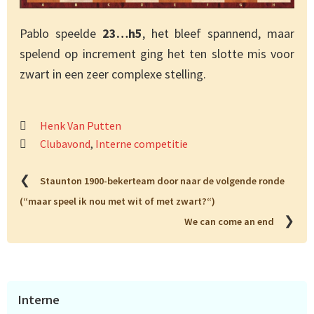
Pablo speelde
23…h5
, het bleef spannend, maar
spelend op increment ging het ten slotte mis voor
zwart in een zeer complexe stelling.
Henk Van Putten
Clubavond
,
Interne competitie
❮
Staunton 1900-bekerteam door naar de volgende ronde
(“maar speel ik nou met wit of met zwart?“)
❯
We can come an end
Primaire
Interne