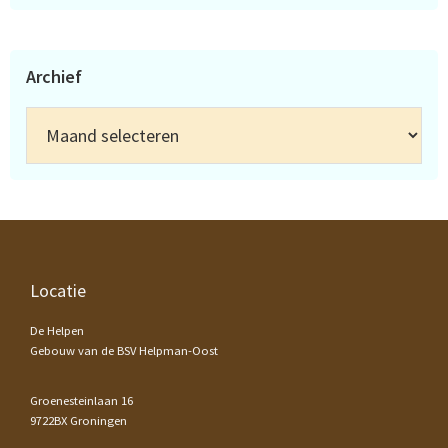
Archief
Archief
Footer
Locatie
De Helpen
Gebouw van de BSV Helpman-Oost
Groenesteinlaan 16
9722BX Groningen