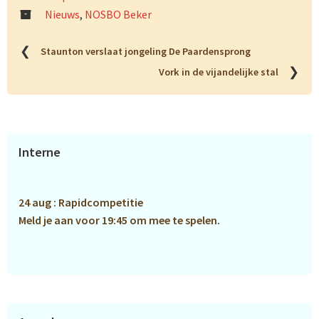
Nieuws
,
NOSBO Beker
❮
Staunton verslaat jongeling De Paardensprong
❯
Vork in de vijandelijke stal
Primaire
Interne
Sidebar
24 aug : Rapidcompetitie
Meld je aan voor 19:45 om mee te spelen.