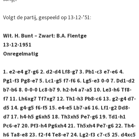
Volgt de partij, gespeeld op 13-12-’51:
Wit. H. Bunt – Zwart: B.A. Flentge
13-12-1951
Onregelmatig
1. e2-e4 g7-g6 2. d2-d4 Lf8-g7 3. Pb1-c3 e7-e6 4.
Pg1-f3 Pg8-e7 5. Lc1-g5 f7-f6 6. Lg5-e3 0-0 7. Dd1-d2
b7-b6 8. 0-0-0 Lc8-b7 9. h2-h4 a7-a5 10. Le3-h6 Tf8-
f7 11. Lh6xg7 Tf7xg7 12. Th1-h3 Pb8-c6 13. g2-g4 d7-
d5 14. g4-g5 f6-f5 15. e4-e5 Lb7-a6 16. Lf1-g2 Dd8-
d7 17. h4-h5 g6xh5 18. Th3xh5 Pe7-g6 19. Td1-h1
Pc6-e7 20. Pf3-h4 Pg6xh4 21. Th5xh4 Pe7-g6 22. Th4-
h6 Ta8-e8 23. f2-f4 Te8-e7 24. Lg2-f3 c7-c5 25. d4xc5