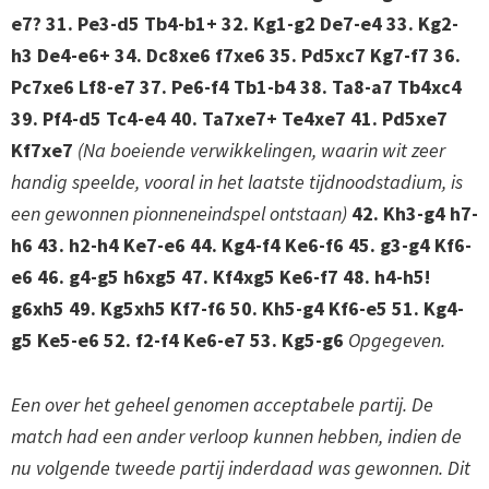
e7? 31. Pe3-d5 Tb4-b1+ 32. Kg1-g2 De7-e4 33. Kg2-
h3 De4-e6+ 34. Dc8xe6 f7xe6 35. Pd5xc7 Kg7-f7 36.
Pc7xe6 Lf8-e7 37. Pe6-f4 Tb1-b4 38. Ta8-a7 Tb4xc4
39. Pf4-d5 Tc4-e4 40. Ta7xe7+ Te4xe7 41. Pd5xe7
Kf7xe7
(Na boeiende verwikkelingen, waarin wit zeer
handig speelde, vooral in het laatste tijdnoodstadium, is
een gewonnen pionneneindspel ontstaan)
42. Kh3-g4 h7-
h6 43. h2-h4 Ke7-e6 44. Kg4-f4 Ke6-f6 45. g3-g4 Kf6-
e6 46. g4-g5 h6xg5 47. Kf4xg5 Ke6-f7 48. h4-h5!
g6xh5 49. Kg5xh5 Kf7-f6 50. Kh5-g4 Kf6-e5 51. Kg4-
g5 Ke5-e6 52. f2-f4 Ke6-e7 53. Kg5-g6
Opgegeven.
Een over het geheel genomen acceptabele partij. De
match had een ander verloop kunnen hebben, indien de
nu volgende tweede partij inderdaad was gewonnen. Dit