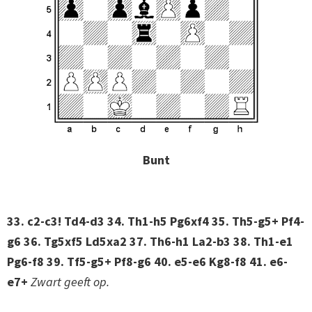
Bunt
33. c2-c3! Td4-d3 34. Th1-h5 Pg6xf4 35. Th5-g5+ Pf4-
g6 36. Tg5xf5 Ld5xa2 37. Th6-h1 La2-b3 38. Th1-e1
Pg6-f8 39. Tf5-g5+ Pf8-g6 40. e5-e6 Kg8-f8 41. e6-
e7+
Zwart geeft op.