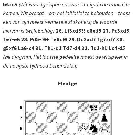
b6xc5
(Wit is vastgelopen en zwart dreigt in de aanval te
komen. Wit brengt – om het initiatief te behouden – thans
een van zijn meest vermetele stukoffers; de waarde
hiervan is twijfelachtig)
26. Lf3xd5?! e6xd5 27. Pc3xd5
Te7-e6 28. Pd5-f6+ Te6xf6 29. Dd2xd7 Tg7xd7 30.
g5xf6 La6-c4 31. Th1-d1 Td7-d4 32. Td1-h1 Lc4-d5
(zie diagram. Het laatste gedeelte moest de witspeler in
de hevigste tijdnood behandelen)
Flentge