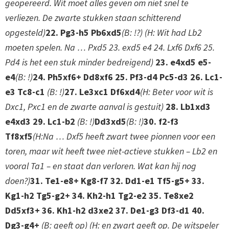
geopereerd. Wit moet alles geven om niet snel te
verliezen. De zwarte stukken staan schitterend
opgesteld)
22. Pg3-h5 Pb6xd5
(B: !?) (H: Wit had Lb2
moeten spelen. Na … Pxd5 23. exd5 e4 24. Lxf6 Dxf6 25.
Pd4 is het een stuk minder bedreigend)
23. e4xd5 e5-
e4
(B: !)
24. Ph5xf6+ Dd8xf6 25. Pf3-d4 Pc5-d3 26. Lc1-
e3 Tc8-c1
(B: !)
27. Le3xc1 Df6xd4
(H: Beter voor wit is
Dxc1, Pxc1 en de zwarte aanval is gestuit)
28. Lb1xd3
e4xd3 29. Lc1-b2
(B: !)
Dd3xd5
(B: !)
30. f2-f3
Tf8xf5
(H:Na … Dxf5 heeft zwart twee pionnen voor een
toren, maar wit heeft twee niet-actieve stukken – Lb2 en
vooral Ta1 – en staat dan verloren. Wat kan hij nog
doen?)
31. Te1-e8+ Kg8-f7 32. Dd1-e1 Tf5-g5+ 33.
Kg1-h2 Tg5-g2+ 34. Kh2-h1 Tg2-e2 35. Te8xe2
Dd5xf3+ 36. Kh1-h2 d3xe2 37. De1-g3 Df3-d1 40.
Dg3-g4+
(B: geeft op) (H: en zwart geeft op. De witspeler