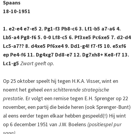
Spaans
18-10-1951
1. e2-e4 e7-e5 2. Pg1-f3 Pb8-c6 3. Lf1-b5 a7-a6 4.
Lb5-a4 Pg8-f6 5. 0-0 Lf8-c5 6. Pf3xe5 Pc6xe5 7. d2-d4
Lc5-a7?? 8. d4xe5 Pf6xe4 9. Dd1-g4! f7-f5 10. e5xf6
ep Pe4-f6 11. Dg4xg7 Dd8-e7 12. Dg7xh8+ Ke8-f7 13.
Lc1-g5
Zwart geeft op.
Op 25 oktober speelt hij tegen H.K.A. Visser, wint en
noemt het geheel
een schitterende strategische
prestatie.
Er volgt een remise tegen E.H. Sprenger op 22
november, een partij die beide heren (ook Sprenger-Bunt)
al eens eerder tegen elkaar hebben gespeeld(!) Hij wint
op 6 december 1951 van J.W. Boelens
(positiespel pur
sang).