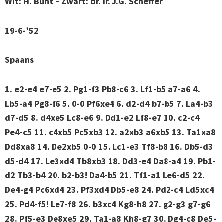
Wit: H. Bunt – Zwart: dr. ir. J.G. Scheffer
19-6-’52
Spaans
1. e2-e4 e7-e5 2. Pg1-f3 Pb8-c6 3. Lf1-b5 a7-a6 4.
Lb5-a4 Pg8-f6 5. 0-0 Pf6xe4 6. d2-d4 b7-b5 7. La4-b3
d7-d5 8. d4xe5 Lc8-e6 9. Dd1-e2 Lf8-e7 10. c2-c4
Pe4-c5 11. c4xb5 Pc5xb3 12. a2xb3 a6xb5 13. Ta1xa8
Dd8xa8 14. De2xb5 0-0 15. Lc1-e3 Tf8-b8 16. Db5-d3
d5-d4 17. Le3xd4 Tb8xb3 18. Dd3-e4 Da8-a4 19. Pb1-
d2 Tb3-b4 20. b2-b3! Da4-b5 21. Tf1-a1 Le6-d5 22.
De4-g4 Pc6xd4 23. Pf3xd4 Db5-e8 24. Pd2-c4 Ld5xc4
25. Pd4-f5! Le7-f8 26. b3xc4 Kg8-h8 27. g2-g3 g7-g6
28. Pf5-e3 De8xe5 29. Ta1-a8 Kh8-g7 30. Dg4-c8 De5-