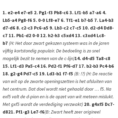
1. e2-e4 e7-e5 2. Pg1-f3 Pb8-c6 3. Lf1-b5 a7-a6 4.
Lb5-a4 Pg8-f6 5. 0-0 Lf8-e7 6. Tf1-e1 b7-b5 7. La4-b3
d7-d6 8. c2-c3 Pc6-a5 9. Lb3-c2 c7-c5 10. d2-d4 Dd8-
c7 11. Pb1-d2 0-0 12. h2-h3 c5xd4 13. c3xd4 Lc8-
b7
(H: Het door zwart gekozen systeem was in de jaren
vijftig kortstondig populair. De bedoeling is zo snel
mogelijk bezit te nemen van de c-lijn)
14. d4-d5 Ta8-c8
15. Lf1-d3 Pa5-c4 16. Pd2-f1 Pf6-d7 17. b2-b3 Pc4-b6
18. g2-g4 Pd7-c5 19. Ld3-b1 f7-f5
(B: !?) (H: De reactie
van wit op de zwarte openingszetten is het afsluiten van
het centrum. Dat doel wordt niet gehaald door … f5. Na
exf5 valt de d-pion en is de opzet van wit meteen mislukt.
Met gxf5 wordt de verdediging verzwakt)
20. g4xf5 Dc7-
d821. Pf1-g3 Le7-f6
(B: Zwart heeft zeer origineel