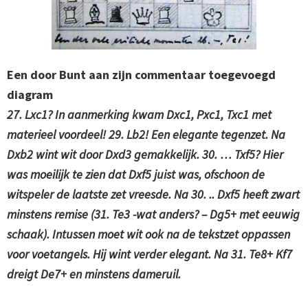
Een door Bunt aan zijn commentaar toegevoegd
diagram
27. Lxc1? In aanmerking kwam Dxc1, Pxc1, Txc1 met
materieel voordeel! 29. Lb2! Een elegante tegenzet. Na
Dxb2 wint wit door Dxd3 gemakkelijk. 30. … Txf5? Hier
was moeilijk te zien dat Dxf5 juist was, ofschoon de
witspeler de laatste zet vreesde. Na 30. .. Dxf5 heeft zwart
minstens remise (31. Te3 -wat anders? – Dg5+ met eeuwig
schaak). Intussen moet wit ook na de tekstzet oppassen
voor voetangels. Hij wint verder elegant. Na 31. Te8+ Kf7
dreigt De7+ en minstens dameruil.