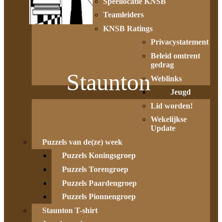
Speellocatie KNSB
Teamleiders
KNSB Ratings
Privacystatement
Beleid omtrent
gedrag
Staunton
Weblinks
Jeugd
Lid worden!
Wekelijkse
Update
Puzzels van de(ze) week
Puzzels Koningsgroep
Puzzels Torengroep
Puzzels Paardengroep
Puzzels Pionnengroep
Staunton T-shirt