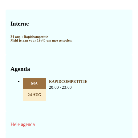
Primaire
Sidebar
Interne
24 aug : Rapidcompetitie
Meld je aan voor 19:45 om mee te spelen.
Agenda
RAPIDCOMPETITIE
MA
20:00 - 23:00
24 AUG
Hele agenda