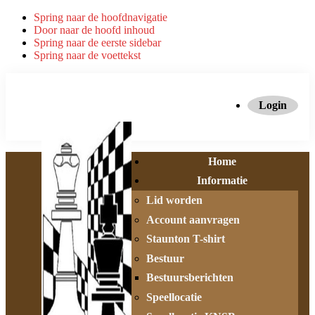
Spring naar de hoofdnavigatie
Door naar de hoofd inhoud
Spring naar de eerste sidebar
Spring naar de voettekst
Login
Home
Informatie
Lid worden
Account aanvragen
Staunton T-shirt
Bestuur
Bestuursberichten
Speellocatie