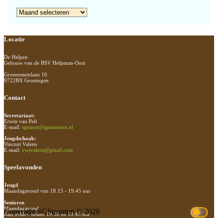
Archief
Footer
Locatie
De Helpen
Gebouw van de BSV Helpman-Oost
Groenesteinlaan 16
9722BX Groningen
Contact
Secretariaat:
Erwin van Pelt
E-mail:
sgstaun@sgstaunton.nl
Jeugdschaak:
Vincent Valens
E-mail:
vwjvalens@gmail.com
Speelavonden
Jeugd
Maandagavond van 18.15 - 19.45 uur
Senioren
Maandagavond
Copyright SGStaunton © 2026
Aanmelden tussen 19.30 en 19.45 uur