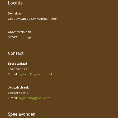
Footer
Locatie
De Helpen
Gebouw van de BSV Helpman-Oost
Groenesteinlaan 16
9722BX Groningen
Contact
Secretariaat:
Erwin van Pelt
E-mail:
sgstaun@sgstaunton.nl
Jeugdschaak:
Vincent Valens
E-mail:
vwjvalens@gmail.com
Speelavonden