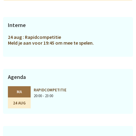
Primaire
Interne
Sidebar
24 aug : Rapidcompetitie
Meld je aan voor 19:45 om mee te spelen.
Agenda
RAPIDCOMPETITIE
MA
20:00 - 23:00
24 AUG