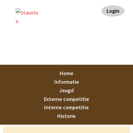
Spring
Door
Spring
Spring
Login
naar
naar
naar
naar
de
de
de
de
hoofdnavigatie
hoofd
eerste
voettekst
inhoud
sidebar
Staunton
Home
Informatie
Jeugd
Externe competitie
Interne competitie
Historie