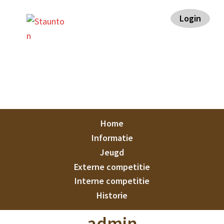
Spring
Door
Spring
Spring
Login
naar
naar
naar
naar
de
de
de
de
hoofdnavigatie
hoofd
eerste
voettekst
inhoud
sidebar
Staunton
Home
Informatie
Jeugd
Externe competitie
Interne competitie
Historie
admin