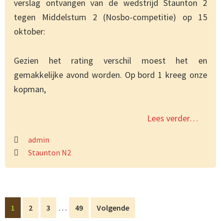
verslag ontvangen van de wedstrijd Staunton 2
tegen Middelstum 2 (Nosbo-competitie) op 15
oktober:
Gezien het rating verschil moest het en
gemakkelijke avond worden. Op bord 1 kreeg onze
kopman,
Lees verder…
admin
Staunton N2
Interim
…
Pagina
Pagina
Pagina
Pagina
1
2
3
49
Volgende
pagina's