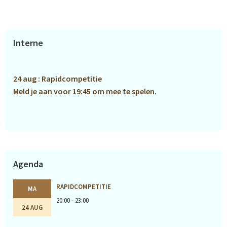
zijn
weggelaten
Primaire
Interne
Sidebar
24 aug : Rapidcompetitie
Meld je aan voor 19:45 om mee te spelen.
Agenda
RAPIDCOMPETITIE
MA
20:00 - 23:00
24 AUG