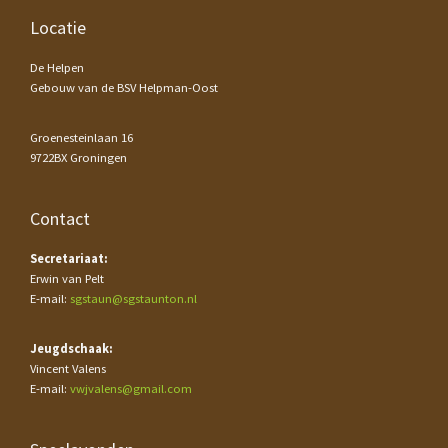
Footer
Locatie
De Helpen
Gebouw van de BSV Helpman-Oost
Groenesteinlaan 16
9722BX Groningen
Contact
Secretariaat:
Erwin van Pelt
E-mail:
sgstaun@sgstaunton.nl
Jeugdschaak:
Vincent Valens
E-mail:
vwjvalens@gmail.com