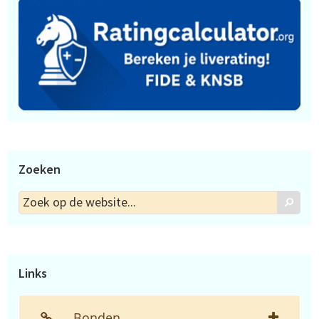
Zoeken
Zoek
Zoek
op
de
website...
Links
Bonden