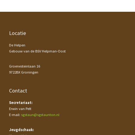
Footer
Locatie
De Helpen
Gebouw van de BSV Helpman-Oost
Groenesteinlaan 16
9722BX Groningen
Contact
Secretariaat:
Erwin van Pelt
E-mail:
sgstaun@sgstaunton.nl
Jeugdschaak: