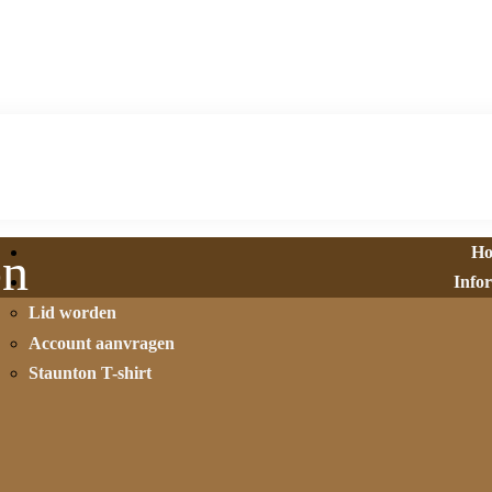
H
on
Info
Lid worden
Account aanvragen
Staunton T-shirt