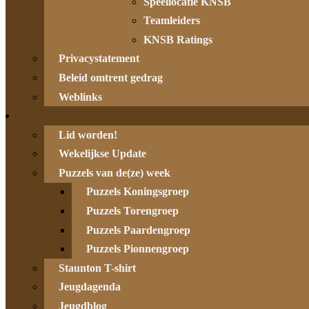
Speellocatie KNSB
Teamleiders
KNSB Ratings
Privacystatement
Beleid omtrent gedrag
Weblinks
Lid worden!
Wekelijkse Update
Puzzels van de(ze) week
Puzzels Koningsgroep
Puzzels Torengroep
Puzzels Paardengroep
Puzzels Pionnengroep
Staunton T-shirt
Jeugdagenda
Jeugdblog