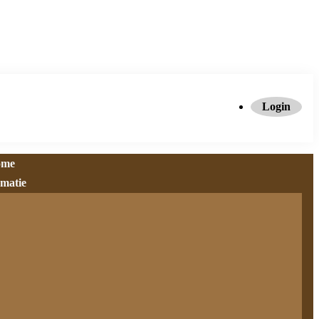
Login
ome
rmatie