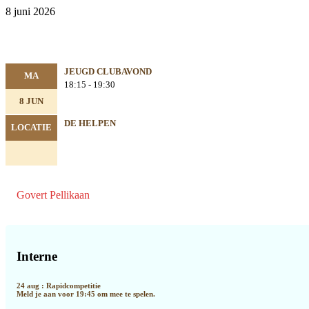
8 juni 2026
JEUGD CLUBAVOND
MA
18:15 - 19:30
8 JUN
DE HELPEN
LOCATIE
Govert Pellikaan
Primaire
Sidebar
Interne
24 aug : Rapidcompetitie
Meld je aan voor 19:45 om mee te spelen.