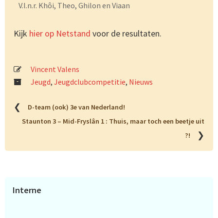
V.l.n.r. Khôi, Theo, Ghilon en Viaan
Kijk
hier op Netstand
voor de resultaten.
Vincent Valens
Jeugd
,
Jeugdclubcompetitie
,
Nieuws
❮
D-team (ook) 3e van Nederland!
Staunton 3 – Mid-Fryslân 1 : Thuis, maar toch een beetje uit
❯
?!
Primaire
Interne
Sidebar