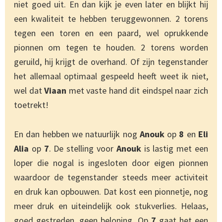
niet goed uit. En dan kijk je even later en blijkt hij
een kwaliteit te hebben teruggewonnen. 2 torens
tegen een toren en een paard, wel oprukkende
pionnen om tegen te houden. 2 torens worden
geruild, hij krijgt de overhand. Of zijn tegenstander
het allemaal optimaal gespeeld heeft weet ik niet,
wel dat
Viaan
met vaste hand dit eindspel naar zich
toetrekt!
En dan hebben we natuurlijk nog
Anouk
op
8
en
Eli
Alia
op
7
. De stelling voor
Anouk
is lastig met een
loper die nogal is ingesloten door eigen pionnen
waardoor de tegenstander steeds meer activiteit
en druk kan opbouwen. Dat kost een pionnetje, nog
meer druk en uiteindelijk ook stukverlies. Helaas,
goed gestreden, geen beloning. Op
7
gaat het een