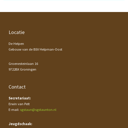
Footer
Locatie
De Helpen
Gebouw van de BSV Helpman-Oost
Groenesteinlaan 16
9722BX Groningen
Contact
Secretariaat:
Erwin van Pelt
E-mail:
sgstaun@sgstaunton.nl
Jeugdschaak: