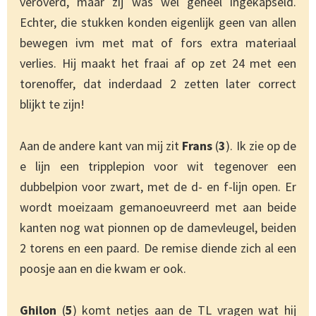
veroverd, maar zij was wel geheel ingekapseld.
Echter, die stukken konden eigenlijk geen van allen
bewegen ivm met mat of fors extra materiaal
verlies. Hij maakt het fraai af op zet 24 met een
torenoffer, dat inderdaad 2 zetten later correct
blijkt te zijn!
Aan de andere kant van mij zit
Frans
(
3
). Ik zie op de
e lijn een tripplepion voor wit tegenover een
dubbelpion voor zwart, met de d- en f-lijn open. Er
wordt moeizaam gemanoeuvreerd met aan beide
kanten nog wat pionnen op de damevleugel, beiden
2 torens en een paard. De remise diende zich al een
poosje aan en die kwam er ook.
Ghilon
(
5
) komt netjes aan de TL vragen wat hij