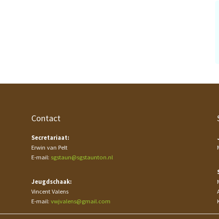
Contact
Secretariaat:
Erwin van Pelt
E-mail:
sgstaun@sgstaunton.nl
Jeugdschaak:
Vincent Valens
E-mail:
vwjvalens@gmail.com