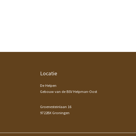
Footer
Locatie
De Helpen
Gebouw van de BSV Helpman-Oost
Groenesteinlaan 16
9722BX Groningen