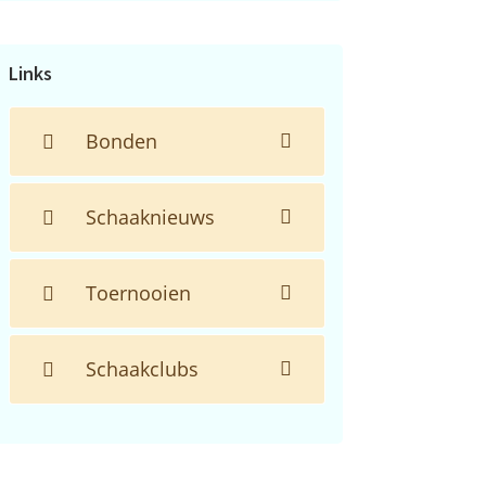
de
website...
Links
Bonden
Schaaknieuws
Toernooien
Schaakclubs