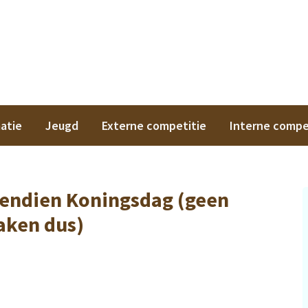
on
atie
Jeugd
Externe competitie
Interne compe
endien Koningsdag (geen
aken dus)