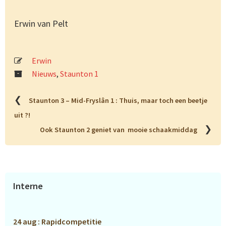
Erwin van Pelt
Erwin
Nieuws
,
Staunton 1
❮
Staunton 3 – Mid-Fryslân 1 : Thuis, maar toch een beetje
uit ?!
❯
Ook Staunton 2 geniet van mooie schaakmiddag
Primaire
Interne
Sidebar
24 aug : Rapidcompetitie