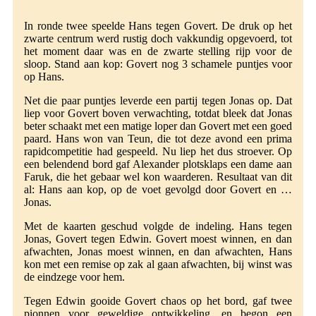
In ronde twee speelde Hans tegen Govert. De druk op het
zwarte centrum werd rustig doch vakkundig opgevoerd, tot
het moment daar was en de zwarte stelling rijp voor de
sloop. Stand aan kop: Govert nog 3 schamele puntjes voor
op Hans.
Net die paar puntjes leverde een partij tegen Jonas op. Dat
liep voor Govert boven verwachting, totdat bleek dat Jonas
beter schaakt met een matige loper dan Govert met een goed
paard. Hans won van Teun, die tot deze avond een prima
rapidcompetitie had gespeeld. Nu liep het dus stroever. Op
een belendend bord gaf Alexander plotsklaps een dame aan
Faruk, die het gebaar wel kon waarderen. Resultaat van dit
al: Hans aan kop, op de voet gevolgd door Govert en …
Jonas.
Met de kaarten geschud volgde de indeling. Hans tegen
Jonas, Govert tegen Edwin. Govert moest winnen, en dan
afwachten, Jonas moest winnen, en dan afwachten, Hans
kon met een remise op zak al gaan afwachten, bij winst was
de eindzege voor hem.
Tegen Edwin gooide Govert chaos op het bord, gaf twee
pionnen voor geweldige ontwikkeling, en begon een