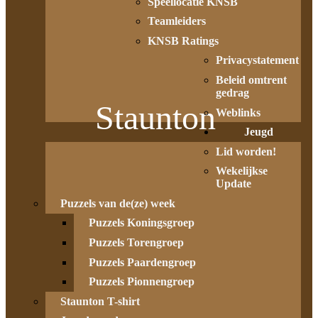
Speellocatie KNSB
Teamleiders
KNSB Ratings
Privacystatement
Beleid omtrent
gedrag
Staunton
Weblinks
Jeugd
Lid worden!
Wekelijkse
Update
Puzzels van de(ze) week
Puzzels Koningsgroep
Puzzels Torengroep
Puzzels Paardengroep
Puzzels Pionnengroep
Staunton T-shirt