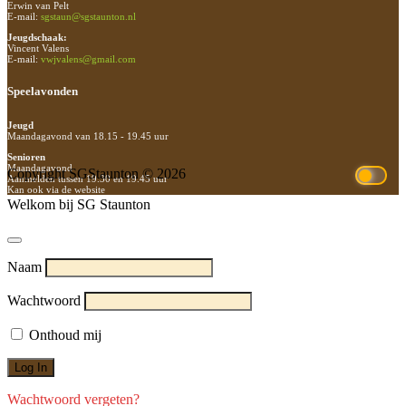
Erwin van Pelt
E-mail:
sgstaun@sgstaunton.nl
Jeugdschaak:
Vincent Valens
E-mail:
vwjvalens@gmail.com
Speelavonden
Jeugd
Maandagavond van 18.15 - 19.45 uur
Senioren
Maandagavond
Copyright SGStaunton © 2026
Aanmelden tussen 19.30 en 19.45 uur
Kan ook via de website
Welkom bij SG Staunton
Naam
Wachtwoord
Onthoud mij
Wachtwoord vergeten?