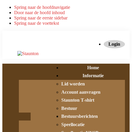
Spring naar de hoofdnavigatie
Door naar de hoofd inhoud
Spring naar de eerste sidebar
Spring naar de voettekst
Login
Home
Informatie
Lid worden
Account aanvragen
Staunton T-shirt
Bestuur
Bestuursberichten
Speellocatie