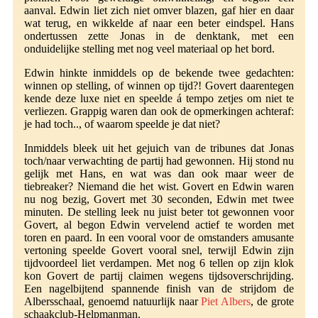
aanval. Edwin liet zich niet omver blazen, gaf hier en daar
wat terug, en wikkelde af naar een beter eindspel. Hans
ondertussen zette Jonas in de denktank, met een
onduidelijke stelling met nog veel materiaal op het bord.
Edwin hinkte inmiddels op de bekende twee gedachten:
winnen op stelling, of winnen op tijd?! Govert daarentegen
kende deze luxe niet en speelde á tempo zetjes om niet te
verliezen. Grappig waren dan ook de opmerkingen achteraf:
je had toch.., of waarom speelde je dat niet?
Inmiddels bleek uit het gejuich van de tribunes dat Jonas
toch/naar verwachting de partij had gewonnen. Hij stond nu
gelijk met Hans, en wat was dan ook maar weer de
tiebreaker? Niemand die het wist. Govert en Edwin waren
nu nog bezig, Govert met 30 seconden, Edwin met twee
minuten. De stelling leek nu juist beter tot gewonnen voor
Govert, al begon Edwin vervelend actief te worden met
toren en paard. In een vooral voor de omstanders amusante
vertoning speelde Govert vooral snel, terwijl Edwin zijn
tijdvoordeel liet verdampen. Met nog 6 tellen op zijn klok
kon Govert de partij claimen wegens tijdsoverschrijding.
Een nagelbijtend spannende finish van de strijdom de
Albersschaal, genoemd natuurlijk naar
Piet Albers
, de grote
schaakclub-Helpmanman.