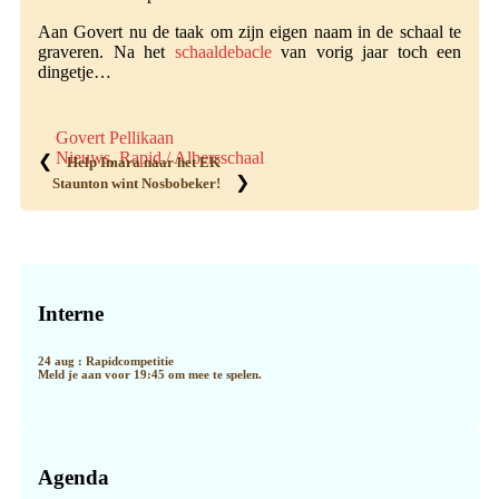
Aan Govert nu de taak om zijn eigen naam in de schaal te
graveren. Na het
schaaldebacle
van vorig jaar toch een
dingetje…
Govert Pellikaan
Nieuws
,
Rapid / Albersschaal
❮
Help Imara naar het EK
❯
Staunton wint Nosbobeker!
Primaire
Sidebar
Interne
24 aug : Rapidcompetitie
Meld je aan voor 19:45 om mee te spelen.
Agenda