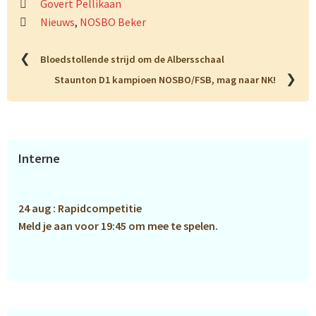
Govert Pellikaan
Nieuws
,
NOSBO Beker
❮
Bloedstollende strijd om de Albersschaal
❯
Staunton D1 kampioen NOSBO/FSB, mag naar NK!
Primaire
Interne
Sidebar
24 aug : Rapidcompetitie
Meld je aan voor 19:45 om mee te spelen.