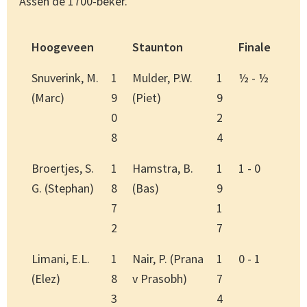
Assen de 1700-beker.
Hoogeveen
Staunton
Finale
Snuverink, M.
1
Mulder, P.W.
1
½ - ½
(Marc)
9
(Piet)
9
0
2
8
4
Broertjes, S.
1
Hamstra, B.
1
1 - 0
G. (Stephan)
8
(Bas)
9
7
1
2
7
Limani, E.L.
1
Nair, P. (Prana
1
0 - 1
(Elez)
8
v Prasobh)
7
3
4