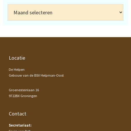
Archief
Footer
Locatie
De Helpen
Gebouw van de BSV Helpman-Oost
Groenesteinlaan 16
9722BX Groningen
Contact
Secretariaat: