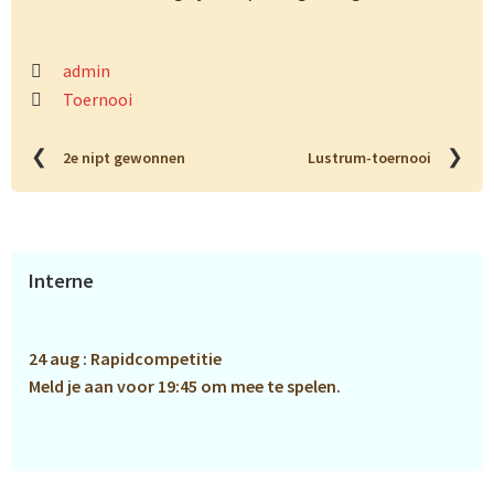
admin
Toernooi
❮
❯
2e nipt gewonnen
Lustrum-toernooi
Primaire
Interne
Sidebar
24 aug : Rapidcompetitie
Meld je aan voor 19:45 om mee te spelen.