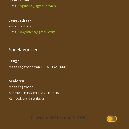
Erwin van Pelt
E-mail:
sgstaun@sgstaunton.nl
Jeugdschaak:
Vincent Valens
E-mail:
vwjvalens@gmail.com
Speelavonden
Jeugd
Maandagavond van 18.15 - 19.45 uur
Senioren
Maandagavond
Aanmelden tussen 19.30 en 19.45 uur
Kan ook via de website
Copyright SGStaunton © 2026