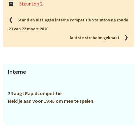
Staunton 2
❮
Stand en uitslagen interne competitie Staunton na ronde
23 van 22 maart 2010
❯
laatste strohalm geknakt
Primaire
Interne
Sidebar
24 aug : Rapidcompetitie
Meld je aan voor 19:45 om mee te spelen.