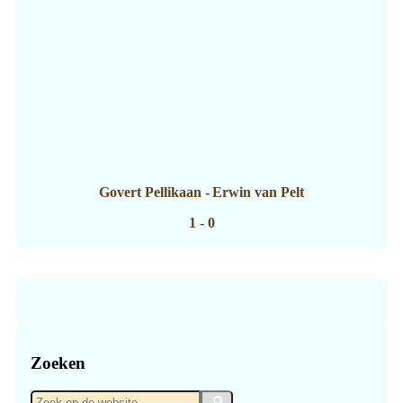
Govert Pellikaan
-
Erwin van Pelt
1 - 0
Zoeken
Zoek
Zoek