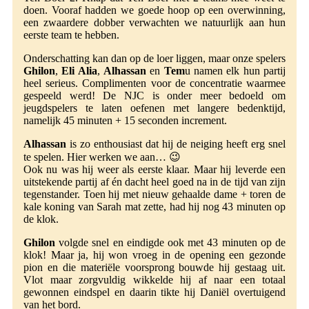
doen. Vooraf hadden we goede hoop op een overwinning,
een zwaardere dobber verwachten we natuurlijk aan hun
eerste team te hebben.
Onderschatting kan dan op de loer liggen, maar onze spelers
Ghilon
,
Eli Alia
,
Alhassan
en
Tem
u namen elk hun partij
heel serieus. Complimenten voor de concentratie waarmee
gespeeld werd! De NJC is onder meer bedoeld om
jeugdspelers te laten oefenen met langere bedenktijd,
namelijk 45 minuten + 15 seconden increment.
Alhassan
is zo enthousiast dat hij de neiging heeft erg snel
te spelen. Hier werken we aan… 😉
Ook nu was hij weer als eerste klaar. Maar hij leverde een
uitstekende partij af én dacht heel goed na in de tijd van zijn
tegenstander. Toen hij met nieuw gehaalde dame + toren de
kale koning van Sarah mat zette, had hij nog 43 minuten op
de klok.
Ghilon
volgde snel en eindigde ook met 43 minuten op de
klok! Maar ja, hij won vroeg in de opening een gezonde
pion en die materiële voorsprong bouwde hij gestaag uit.
Vlot maar zorgvuldig wikkelde hij af naar een totaal
gewonnen eindspel en daarin tikte hij Daniël overtuigend
van het bord.