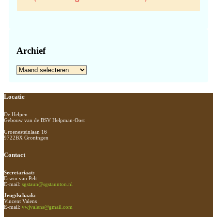
Archief
Archief
Footer
Locatie
De Helpen
Gebouw van de BSV Helpman-Oost
Groenesteinlaan 16
9722BX Groningen
Contact
Secretariaat:
Erwin van Pelt
E-mail:
sgstaun@sgstaunton.nl
Jeugdschaak:
Vincent Valens
E-mail:
vwjvalens@gmail.com