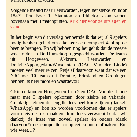
Volgende maand naar Leeuwarden, tegen het sterke Philidor
1847! Ten Boer 1, Staunton en Philidor staan samen
bovenaan met 8 matchpunten.
Klik hier voor de uitslagen en
stand
.
In het begin van dit verslag benoemde ik dat wij al 9 spelers
nodig hebben gehad om elke keer een compleet 4-tal op de
been te brengen. En wij hebben nog het geluk dat de meeste
wedstrijden in De Hunzeborgh gespeeld worden. De teams
uit Hoogeveen, Akkrum, Leeuwarden en
Delfzijl/Appingedam/Winschoten (DAC Van der Linde)
moeten veel meer reizen. Petje af daarvoor, want dat we een
NJC met 10 teams uit Drenthe, Friesland en Groningen
hebben, is heel mooi en waardevol!
Gisteren konden Hoogeveen 1 en 2 én DAC Van der Linde
maar met 3 spelers opkomen door ziekte en vakantie.
Gelukkig hebben de jeugdleiders heel korte lijnen (dankzij
WhatsApp) en kon zo worden voorkomen dat er spelers
voor niets de reis maakten. Inmiddels verwacht ik dat wij
dankzij de inzet van zoveel spelers én ouders (dank
daarvoor!) de competitie compleet kunnen afmaken. En,
wie weet…?