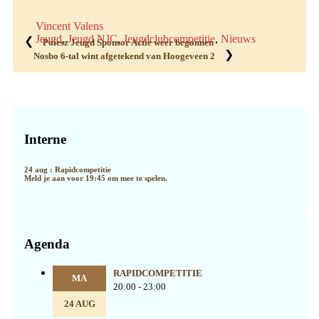
Vincent Valens
Jeugd
,
Jeugd NJC
,
Jeugdclubcompetitie
,
Nieuws
❮
Poiesz Jeugd Sponsor Actie weer begonnen
❯
Nosbo 6-tal wint afgetekend van Hoogeveen 2
Primaire
Sidebar
Interne
24 aug : Rapidcompetitie
Meld je aan voor 19:45 om mee te spelen.
Agenda
RAPIDCOMPETITIE
MA
20:00 - 23:00
24 AUG