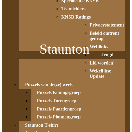
Speellocatie KNSB
Teamleiders
KNSB Ratings
Privacystatement
Beleid omtrent
gedrag
Staunton
Weblinks
Jeugd
Lid worden!
Wekelijkse
Update
Puzzels van de(ze) week
Puzzels Koningsgroep
Puzzels Torengroep
Puzzels Paardengroep
Puzzels Pionnengroep
Staunton T-shirt