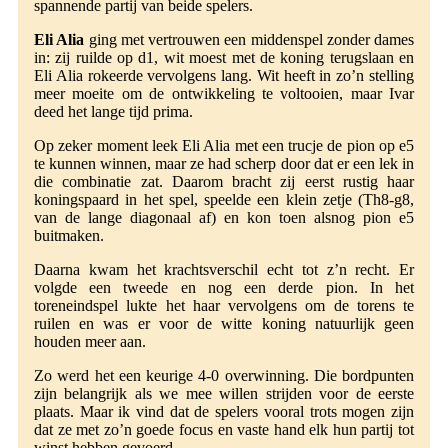
spannende partij van beide spelers.
Eli Alia
ging met vertrouwen een middenspel zonder dames
in: zij ruilde op d1, wit moest met de koning terugslaan en
Eli Alia rokeerde vervolgens lang. Wit heeft in zo’n stelling
meer moeite om de ontwikkeling te voltooien, maar Ivar
deed het lange tijd prima.
Op zeker moment leek Eli Alia met een trucje de pion op e5
te kunnen winnen, maar ze had scherp door dat er een lek in
die combinatie zat. Daarom bracht zij eerst rustig haar
koningspaard in het spel, speelde een klein zetje (Th8-g8,
van de lange diagonaal af) en kon toen alsnog pion e5
buitmaken.
Daarna kwam het krachtsverschil echt tot z’n recht. Er
volgde een tweede en nog een derde pion. In het
toreneindspel lukte het haar vervolgens om de torens te
ruilen en was er voor de witte koning natuurlijk geen
houden meer aan.
Zo werd het een keurige 4-0 overwinning. Die bordpunten
zijn belangrijk als we mee willen strijden voor de eerste
plaats. Maar ik vind dat de spelers vooral trots mogen zijn
dat ze met zo’n goede focus en vaste hand elk hun partij tot
winst hebben gevoerd.