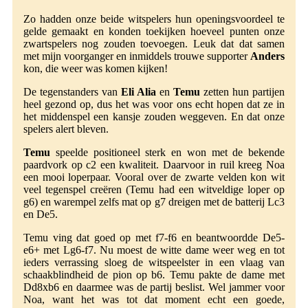
Zo hadden onze beide witspelers hun openingsvoordeel te
gelde gemaakt en konden toekijken hoeveel punten onze
zwartspelers nog zouden toevoegen. Leuk dat dat samen
met mijn voorganger en inmiddels trouwe supporter
Anders
kon, die weer was komen kijken!
De tegenstanders van
Eli Alia
en
Temu
zetten hun partijen
heel gezond op, dus het was voor ons echt hopen dat ze in
het middenspel een kansje zouden weggeven. En dat onze
spelers alert bleven.
Temu
speelde positioneel sterk en won met de bekende
paardvork op c2 een kwaliteit. Daarvoor in ruil kreeg Noa
een mooi loperpaar. Vooral over de zwarte velden kon wit
veel tegenspel creëren (Temu had een witveldige loper op
g6) en warempel zelfs mat op g7 dreigen met de batterij Lc3
en De5.
Temu ving dat goed op met f7-f6 en beantwoordde De5-
e6+ met Lg6-f7. Nu moest de witte dame weer weg en tot
ieders verrassing sloeg de witspeelster in een vlaag van
schaakblindheid de pion op b6. Temu pakte de dame met
Dd8xb6 en daarmee was de partij beslist. Wel jammer voor
Noa, want het was tot dat moment echt een goede,