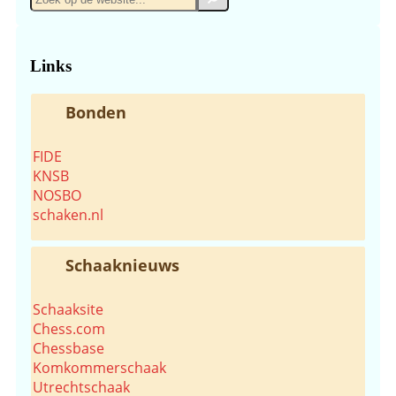
op
de
website...
Links
Bonden
FIDE
KNSB
NOSBO
schaken.nl
Schaaknieuws
Schaaksite
Chess.com
Chessbase
Komkommerschaak
Utrechtschaak