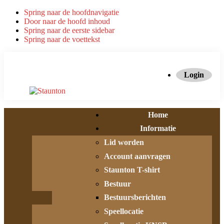
Spring naar de hoofdnavigatie
Door naar de hoofd inhoud
Spring naar de eerste sidebar
Spring naar de voettekst
Login
Home
Informatie
Lid worden
Account aanvragen
Staunton T-shirt
Bestuur
Bestuursberichten
Speellocatie